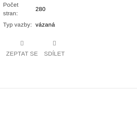
Počet
280
stran
:
Typ vazby
:
vázaná
ZEPTAT SE
SDÍLET
Z
á
p
a
t