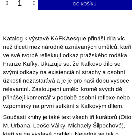
u
DO KOŠÍKU
j
e
m
e
Katalog k výstavě KAFKAesque přináší díla víc
JMÉNO
než třiceti mezinárodně uznávaných umělců, kteří
380
Kč
ve své tvorbě reflektují odkaz pražského rodáka
Franze Kafky. Ukazuje se, že Kafkovo dílo se
svými odkazy na existenciální strachy a osobní
úzkosti nezastarává a je je pro naši dobu vysoce
relevantní. Zastoupení umělci kromě svých děl
přinášejí komentář v podobě osobní reflexe nebo
vzpomínky na první setkání s Kafkovým dílem.
Součástí knihy je také text všech tří kurátorů (Otto
M. Urbana, Leoše Války, Michaely Šilpochové),
kteří se na výstavě podíleli. Nejedná se tak o