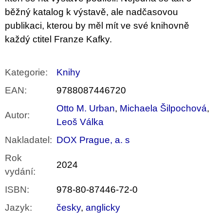
běžný katalog k výstavě, ale nadčasovou
publikaci, kterou by měl mít ve své knihovně
každý ctitel Franze Kafky.
Kategorie
:
Knihy
EAN
:
9788087446720
Otto M. Urban
,
Michaela Šilpochová
,
Autor
:
Leoš Válka
Nakladatel
:
DOX Prague, a. s
Rok
2024
vydání
:
ISBN
:
978-80-87446-72-0
Jazyk
:
česky
,
anglicky