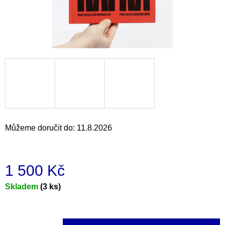
a
j
í
t
?
HLEDAT
Můžeme doručit do:
11.8.2026
D
1 500 Kč
o
p
Měrná
Skladem
(3 ks)
o
cena:
r
u
č