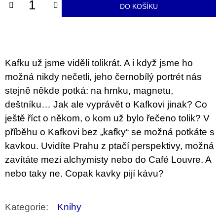
u
DO KOŠÍKU
j
e
m
e
Kafku už jsme viděli tolikrát. A i když jsme ho
JMÉNO
možná nikdy nečetli, jeho černobílý portrét nás
380
Kč
stejně někde potká: na hrnku, magnetu,
deštníku… Jak ale vyprávět o Kafkovi jinak? Co
ještě říct o někom, o kom už bylo řečeno tolik? V
příběhu o Kafkovi bez „kafky“ se možná potkáte s
kavkou. Uvidíte Prahu z ptačí perspektivy, možná
zavítáte mezi alchymisty nebo do Café Louvre. A
nebo taky ne. Copak kavky pijí kávu?
Kategorie
:
Knihy