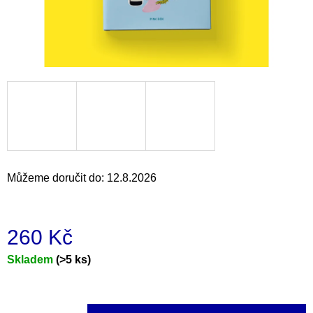
a
j
í
t
?
HLEDAT
Můžeme doručit do:
12.8.2026
D
260 Kč
o
p
Měrná
Skladem
(>5 ks)
o
cena:
r
u
č