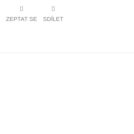
ZEPTAT SE
SDÍLET
Z
á
p
a
t
í