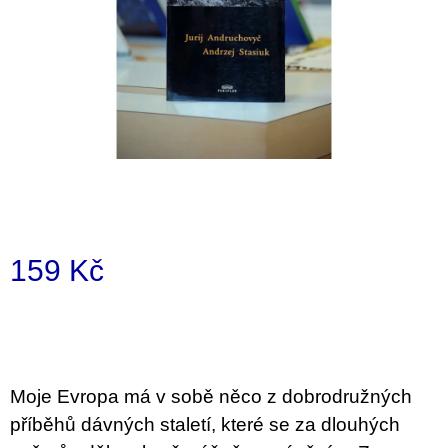
a
j
í
t
?
HLEDAT
159 Kč
Měrná
D
cena:
o
p
o
Moje Evropa má v sobě něco z dobrodružných
r
u
příběhů dávných staletí, které se za dlouhých
č