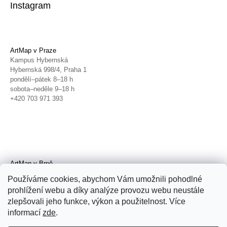
Instagram
ArtMap v Praze
Kampus Hybernská
Hybernská 998/4, Praha 1
pondělí–pátek 8–18 h
sobota–neděle 9–18 h
+420 703 971 393
ArtMap v Brně
Galerie TIC
Používáme cookies, abychom Vám umožnili pohodlné
Radnická 4, Brno
prohlížení webu a díky analýze provozu webu neustále
úterý–pátek 11–19 h
zlepšovali jeho funkce, výkon a použitelnost. Více
sobota 14–19 h
+420 702 152 298
informací
zde
.