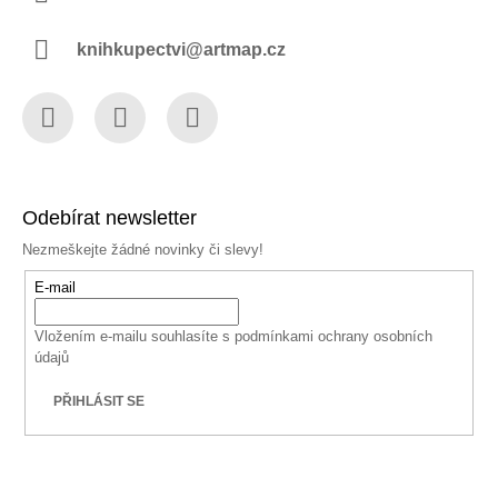
knihkupectvi@artmap.cz
Facebook
Instagram
YouTube
Odebírat newsletter
Nezmeškejte žádné novinky či slevy!
E-mail
Vložením e-mailu souhlasíte s
podmínkami ochrany osobních
údajů
PŘIHLÁSIT SE