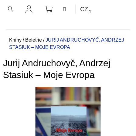
K
Přejít
NÁKUPNÍ
MENU
CZ
KOŠÍK
o
na
ZPĚT
ZPĚT
HLEDAT
PŘIHLÁŠENÍ
obsah
š
í
C
k
o
Domů
Knihy
/
Beletrie
/
JURIJ ANDRUCHOVYČ, ANDRZEJ
STASIUK – MOJE EVROPA
p
o
Jurij Andruchovyč, Andrzej
t
ř
Stasiuk – Moje Evropa
e
b
u
j
e
t
e
n