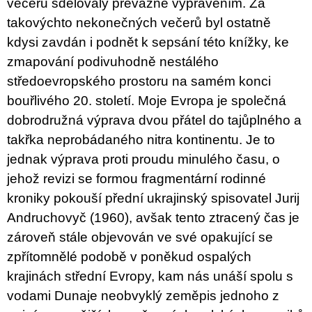
večerů sdělovaly převážně vyprávěním. Za
u
j
takovýchto nekonečných večerů byl ostatně
e
kdysi zavdán i podnět k sepsání této knížky, ke
m
e
zmapování podivuhodně nestálého
středoevropského prostoru na samém konci
ARTMAT
bouřlivého 20. století. Moje Evropa je společná
KRABIČKA
ARTMAT
dobrodružná výprava dvou přátel do tajůplného a
KRABIČKA
takřka neprobádaného nitra kontinentu. Je to
200
Kč
jednak výprava proti proudu minulého času, o
jehož revizi se formou fragmentární rodinné
kroniky pokouší přední ukrajinský spisovatel Jurij
Andruchovyč (1960), avšak tento ztracený čas je
zároveň stále objevován ve své opakující se
zpřítomnělé podobě v poněkud ospalých
krajinách střední Evropy, kam nás unáší spolu s
vodami Dunaje neobvyklý zeměpis jednoho z