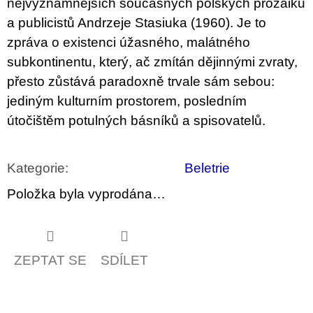
nejvýznamnějších současných polských prozaiků
a publicistů Andrzeje Stasiuka (1960). Je to
zpráva o existenci úžasného, malátného
subkontinentu, který, ač zmítán dějinnými zvraty,
přesto zůstává paradoxně trvale sám sebou:
jediným kulturním prostorem, posledním
útočištěm potulných básníků a spisovatelů.
Kategorie
:
Beletrie
Položka byla vyprodána…
ZEPTAT SE
SDÍLET