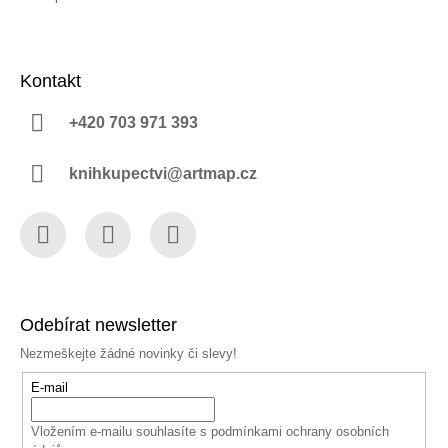
Kontakt
+420 703 971 393
knihkupectvi@artmap.cz
Facebook
Instagram
YouTube
Odebírat newsletter
Nezmeškejte žádné novinky či slevy!
E-mail
Vložením e-mailu souhlasíte s
podmínkami ochrany osobních