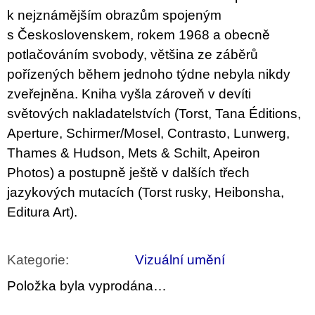
u
k nejznámějším obrazům spojeným
j
e
s Československem, rokem 1968 a obecně
m
potlačováním svobody, většina ze záběrů
e
pořízených během jednoho týdne nebyla nikdy
TEORIE
zveřejněna. Kniha vyšla zároveň v devíti
FIKCE
světových nakladatelstvích (Torst, Tana Éditions,
JAKO
ODNOSNÉ
Aperture, Schirmer/Mosel, Contrasto, Lunwerg,
TAŠKY
Thames & Hudson, Mets & Schilt, Apeiron
100
Kč
Photos) a postupně ještě v dalších třech
jazykových mutacích (Torst rusky, Heibonsha,
Editura Art).
Kategorie
:
Vizuální umění
Položka byla vyprodána…