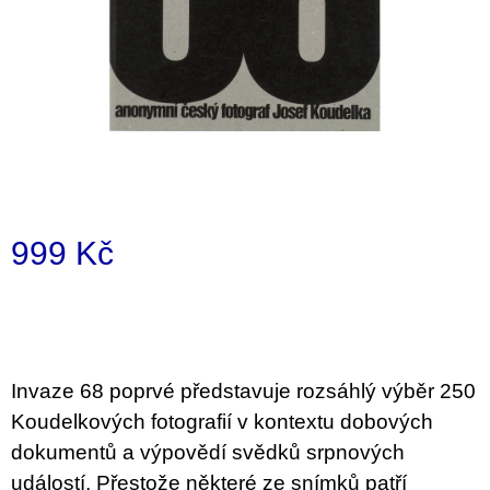
a
j
í
t
?
999 Kč
HLEDAT
Měrná
cena:
D
o
Invaze 68 poprvé představuje rozsáhlý výběr 250
p
o
Koudelkových fotografií v kontextu dobových
r
dokumentů a výpovědí svědků srpnových
u
č
událostí. Přestože některé ze snímků patří