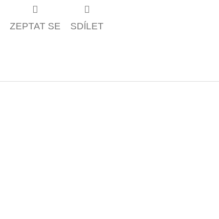
ZEPTAT SE
SDÍLET
Z
á
p
a
t
í