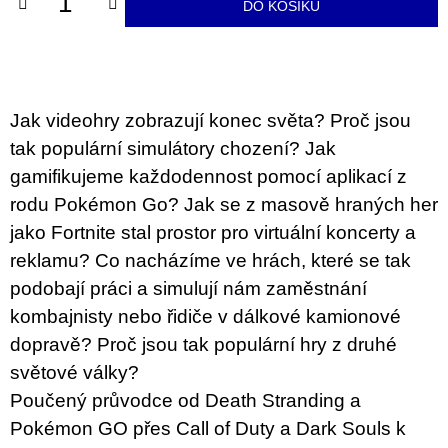
DO KOŠÍKU
u
j
e
m
e
Jak videohry zobrazují konec světa? Proč jsou
JMÉNO
tak populární simulátory chození? Jak
380
Kč
gamifikujeme každodennost pomocí aplikací z
rodu Pokémon Go? Jak se z masově hraných her
jako Fortnite stal prostor pro virtuální koncerty a
reklamu? Co nacházíme ve hrách, které se tak
podobají práci a simulují nám zaměstnání
kombajnisty nebo řidiče v dálkové kamionové
dopravě? Proč jsou tak populární hry z druhé
světové války?
Poučený průvodce od Death Stranding a
Pokémon GO přes Call of Duty a Dark Souls k