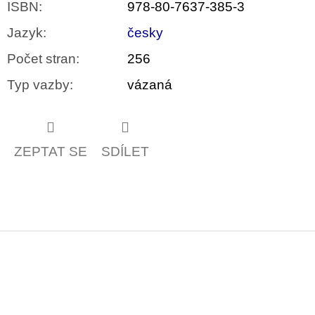
ISBN
:
978-80-7637-385-3
Jazyk
:
česky
Počet stran
:
256
Typ vazby
:
vázaná
ZEPTAT SE
SDÍLET
Z
á
p