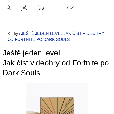
K
Přejít
NÁKUPNÍ
MENU
CZ
KOŠÍK
o
na
ZPĚT
ZPĚT
HLEDAT
PŘIHLÁŠENÍ
obsah
š
í
C
k
o
Domů
Knihy
/
JEŠTĚ JEDEN LEVEL
JAK ČÍST VIDEOHRY
OD FORTNITE PO DARK SOULS
p
o
Ještě jeden level
t
ř
Jak číst videohry od Fortnite po
e
Dark Souls
b
u
j
e
t
e
n