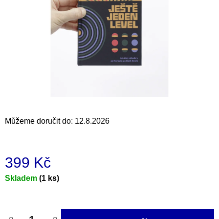
a
j
í
t
?
HLEDAT
Můžeme doručit do:
12.8.2026
D
399 Kč
o
p
Měrná
Skladem
(1 ks)
o
cena:
r
u
č