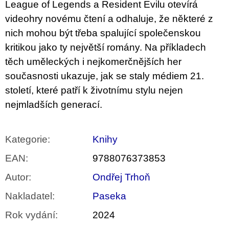
League of Legends a Resident Evilu otevírá
videohry novému čtení a odhaluje, že některé z
nich mohou být třeba spalující společenskou
kritikou jako ty největší romány. Na příkladech
těch uměleckých i nejkomerčnějších her
současnosti ukazuje, jak se staly médiem 21.
století, které patří k životnímu stylu nejen
nejmladších generací.
Kategorie
:
Knihy
EAN
:
9788076373853
Autor
:
Ondřej Trhoň
Nakladatel
:
Paseka
Rok vydání
:
2024