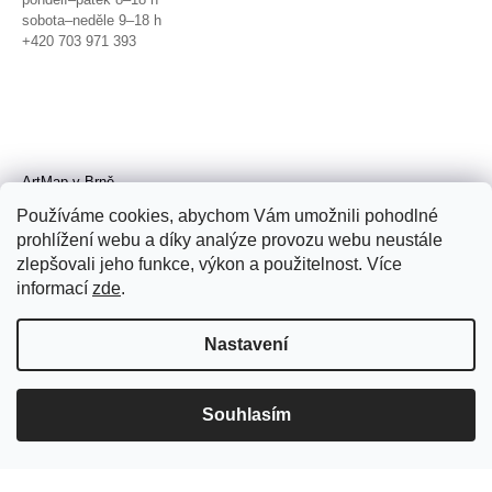
sobota–neděle 9–18 h
+420 703 971 393
ArtMap v Brně
Galerie TIC
Používáme cookies, abychom Vám umožnili pohodlné
Radnická 4, Brno
prohlížení webu a díky analýze provozu webu neustále
úterý–pátek 11–19 h
zlepšovali jeho funkce, výkon a použitelnost. Více
sobota 14–19 h
+420 702 152 298
informací
zde
.
Nastavení
Souhlasím
© 2026 ArtMap. Všechna práva
vyhrazena.
Upravit nastavení cookies