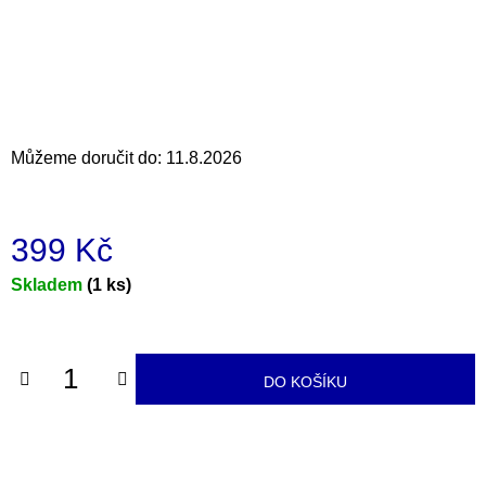
a
j
í
t
?
Můžeme doručit do:
11.8.2026
399 Kč
HLEDAT
Měrná
Skladem
(1 ks)
cena:
D
o
DO KOŠÍKU
p
o
r
u
č