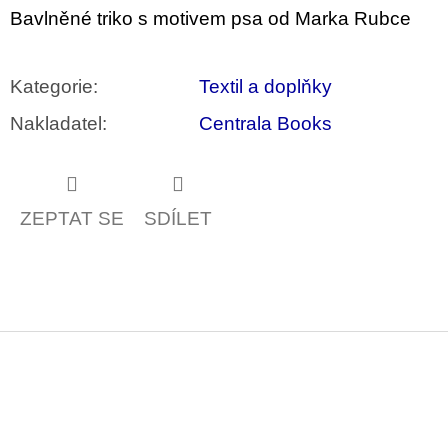
u
Bavlněné triko s motivem psa od Marka Rubce
j
e
m
e
Kategorie
:
Textil a doplňky
Nakladatel
:
Centrala Books
JMÉNO
380
Kč
ZEPTAT SE
SDÍLET
Z
á
p