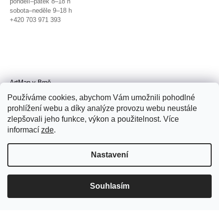
pondělí–pátek 8–18 h
sobota–neděle 9–18 h
+420 703 971 393
ArtMap v Brně
Galerie TIC
Používáme cookies, abychom Vám umožnili pohodlné
Radnická 4, Brno
prohlížení webu a díky analýze provozu webu neustále
úterý–pátek 11–19 h
zlepšovali jeho funkce, výkon a použitelnost. Více
sobota 14–19 h
+420 702 152 298
informací
zde
.
Nastavení
Souhlasím
© 2026 ArtMap. Všechna práva
vyhrazena.
Upravit nastavení cookies