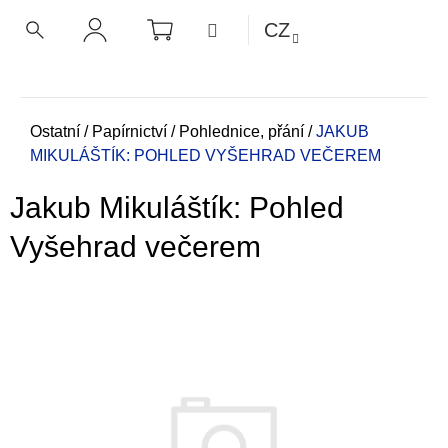
K
Přejít
NÁKUPNÍ
MENU
CZ
KOŠÍK
o
na
ZPĚT
ZPĚT
HLEDAT
PŘIHLÁŠENÍ
obsah
š
í
C
k
o
Domů
Ostatní
/
Papírnictví
/
Pohlednice, přání
/
JAKUB
MIKULÁŠTÍK: POHLED VYŠEHRAD VEČEREM
p
o
Jakub Mikuláštík: Pohled
t
ř
Vyšehrad večerem
e
b
u
j
e
t
e
n