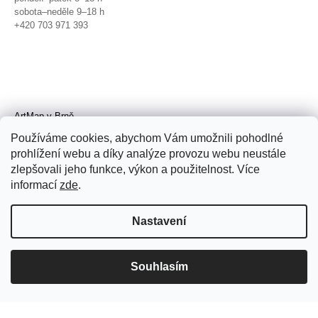
sobota–neděle 9–18 h
+420 703 971 393
ArtMap v Brně
Galerie TIC
Používáme cookies, abychom Vám umožnili pohodlné
Radnická 4, Brno
prohlížení webu a díky analýze provozu webu neustále
úterý–pátek 11–19 h
zlepšovali jeho funkce, výkon a použitelnost. Více
sobota 14–19 h
+420 702 152 298
informací
zde
.
Nastavení
Souhlasím
© 2026 ArtMap. Všechna práva
vyhrazena.
Upravit nastavení cookies