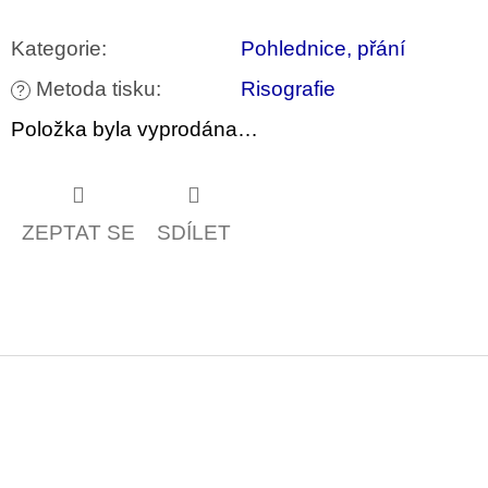
u
j
Kategorie
:
Pohlednice, přání
e
m
Metoda tisku
:
Risografie
e
?
Položka byla vyprodána…
VÝVAR
NEJEN
ROMSKÉ
RECEPTY
PRO
ZEPTAT SE
SDÍLET
SNESITELNĚJŠÍ
KLIMA
300
Kč
Původně:
350
Kč
Z
á
p