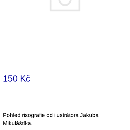
a
j
í
t
?
HLEDAT
150 Kč
Měrná
D
cena:
o
p
o
Pohled risografie od ilustrátora Jakuba
r
u
Mikuláštíka.
č