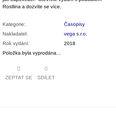
u
Rostlina a dozvíte se více.
j
e
m
e
Kategorie
:
Časopisy
Nakladatel
:
vega s.r.o.
BRUTAL
PRAGUE
Rok vydání
:
2018
165
Kč
Položka byla vyprodána…
ZEPTAT SE
SDÍLET