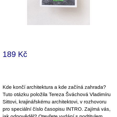
a
j
í
t
?
189 Kč
Měrná
HLEDAT
cena:
D
Kde končí architektura a kde začíná zahrada?
o
Tuto otázku položila Tereza Šváchová Vladimíru
p
o
Sittovi, krajinářskému architektovi, v rozhovoru
r
pro speciální číslo časopisu INTRO. Zajímá vás,
u
č
jak odpověděl? Otevřete vydání s podtitulem