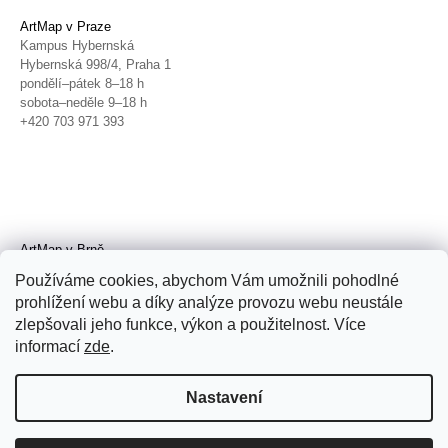
ArtMap v Praze
Kampus Hybernská
Hybernská 998/4, Praha 1
pondělí–pátek 8–18 h
sobota–neděle 9–18 h
+420 703 971 393
ArtMap v Brně
Galerie TIC
Používáme cookies, abychom Vám umožnili pohodlné
Radnická 4, Brno
prohlížení webu a díky analýze provozu webu neustále
úterý–pátek 11–19 h
zlepšovali jeho funkce, výkon a použitelnost. Více
sobota 14–19 h
+420 702 152 298
informací
zde
.
Nastavení