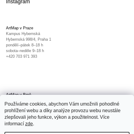
Instagram
ArtMap v Praze
Kampus Hybernská
Hybernská 998/4, Praha 1
pondělí–pátek 8–18 h
sobota–neděle 9–18 h
+420 703 971 393
ArtMap v Brně
Galerie TIC
Používáme cookies, abychom Vám umožnili pohodlné
Radnická 4, Brno
prohlížení webu a díky analýze provozu webu neustále
úterý–pátek 11–19 h
zlepšovali jeho funkce, výkon a použitelnost. Více
sobota 14–19 h
+420 702 152 298
informací
zde
.