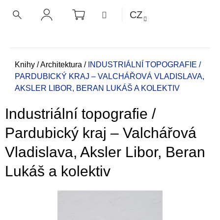
K
Přejít
NÁKUPNÍ
MENU
CZ
KOŠÍK
o
na
ZPĚT
ZPĚT
HLEDAT
PŘIHLÁŠENÍ
obsah
š
í
C
k
o
Domů
Knihy
/
Architektura
/
INDUSTRIÁLNÍ TOPOGRAFIE /
PARDUBICKÝ KRAJ – VALCHÁŘOVÁ VLADISLAVA,
p
AKSLER LIBOR, BERAN LUKÁŠ A KOLEKTIV
o
t
Industriální topografie /
ř
e
Pardubický kraj – Valchářová
b
Vladislava, Aksler Libor, Beran
u
j
Lukáš a kolektiv
e
t
e
n