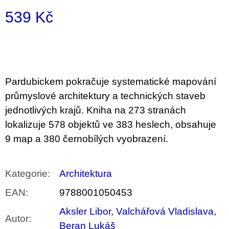
u
539 Kč
j
e
m
Měrná
e
cena:
BRUTAL
PRAGUE
Pardubickem pokračuje systematické mapování
165
průmyslové architektury a technických staveb
Kč
jednotlivých krajů. Kniha na 273 stranách
lokalizuje 578 objektů ve 383 heslech, obsahuje
9 map a 380 černobílých vyobrazení.
Kategorie
:
Architektura
EAN
:
9788001050453
Aksler Libor
,
Valchářová Vladislava
,
Autor
:
Beran Lukáš