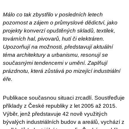
u
j
e
Málo co tak zbystřilo v posledních letech
m
pozornost a zájem o průmyslové dědictví, jako
e
projekty konverzí opuštěných skladů, textilek,
ARTMAT
továrních hal, pivovarů, hutí či elektráren.
KRABIČKA
Upozorňují na možnosti, představují aktuální
ARTMAT
KRABIČKA
téma architektury a urbanismu, resonují se
200
současnými tendencemi v umění. Zaplňují
Kč
prázdnotu, která zůstává po mizející industriální
éře.
Publikace současnou situaci zrcadlí. Soustřeďuje
příklady z České republiky z let 2005 až 2015.
Výběr, jenž představuje 42 nově využitých
bývalých industriálních budov a areálů, vychází z