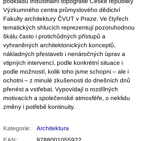
podkladů Industriální topografie České republiky
Výzkumného centra průmyslového dědictví
Fakulty architektury ČVUT v Praze. Ve čtyřech
tematických shlucích reprezentují pozoruhodnou
škálu často i protichůdných přístupů a
vyhraněných architektonických konceptů,
nákladných přestaveb i nenáročných úprav a
vtipných intervencí, podle konkrétní situace i
podle možností, kolik toho jsme schopni – ale i
ochotni – z minulé zkušenosti do dnešních dnů
přenést a vstřebat. Vypovídají o rozdílných
motivacích a společenské atmosféře, o neklidu
změny i potřebě kontinuity.
Kategorie
:
Architektura
EAN
:
9788001055922