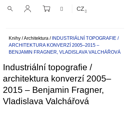
K
Přejít
NÁKUPNÍ
MENU
CZ
KOŠÍK
o
na
ZPĚT
ZPĚT
HLEDAT
PŘIHLÁŠENÍ
obsah
š
í
C
k
o
Domů
Knihy
/
Architektura
/
INDUSTRIÁLNÍ TOPOGRAFIE /
ARCHITEKTURA KONVERZÍ 2005–2015 –
p
BENJAMIN FRAGNER, VLADISLAVA VALCHÁŘOVÁ
o
t
Industriální topografie /
ř
e
architektura konverzí 2005–
b
2015 – Benjamin Fragner,
u
j
Vladislava Valchářová
e
t
e
n