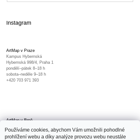
Instagram
ArtMap v Praze
Kampus Hybernská
Hybernská 998/4, Praha 1
pondělí–pátek 8–18 h
sobota–neděle 9–18 h
+420 703 971 393
ArtMap v Brně
Galerie TIC
Používáme cookies, abychom Vám umožnili pohodlné
Radnická 4, Brno
prohlížení webu a díky analýze provozu webu neustále
úterý–pátek 11–19 h