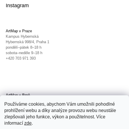
Instagram
ArtMap v Praze
Kampus Hybernská
Hybernská 998/4, Praha 1
pondělí–pátek 8–18 h
sobota–neděle 9–18 h
+420 703 971 393
ArtMap v Brně
Galerie TIC
Používáme cookies, abychom Vám umožnili pohodlné
Radnická 4, Brno
prohlížení webu a díky analýze provozu webu neustále
úterý–pátek 11–19 h
zlepšovali jeho funkce, výkon a použitelnost. Více
sobota 14–19 h
+420 702 152 298
informací
zde
.