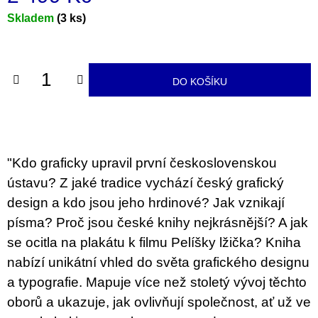
u
Měrná
Skladem
(3 ks)
j
e
cena:
m
e
DO KOŠÍKU
PŘIŠEL
ČAS
NA
DRUHOU
:
SMĚNU
"Kdo graficky upravil první československou
VÝBĚR
Z
ústavu? Z jaké tradice vychází český grafický
TEXTŮ
2022 –
design a kdo jsou jeho hrdinové? Jak vznikají
2025
písma? Proč jsou české knihy nejkrásnější? A jak
350
se ocitla na plakátu k filmu Pelíšky lžička? Kniha
Kč
nabízí unikátní vhled do světa grafického designu
a typografie. Mapuje více než stoletý vývoj těchto
oborů a ukazuje, jak ovlivňují společnost, ať už ve