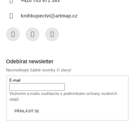
+420 703 971 393
knihkupectvi@artmap.cz
Facebook
Instagram
YouTube
Odebírat newsletter
Nezmeškejte žádné novinky či slevy!
E-mail
Vložením e-mailu souhlasíte s
podmínkami ochrany osobních
údajů
PŘIHLÁSIT SE