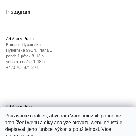
Instagram
ArtMap v Praze
Kampus Hybernská
Hybernská 998/4, Praha 1
pondělí–pátek 8–18 h
sobota–neděle 9–18 h
+420 703 971 393
ArtMap v Brně
Galerie TIC
Používáme cookies, abychom Vám umožnili pohodlné
Radnická 4, Brno
prohlížení webu a díky analýze provozu webu neustále
úterý–pátek 11–19 h
zlepšovali jeho funkce, výkon a použitelnost. Více
sobota 14–19 h
+420 702 152 298
informací
zde
.