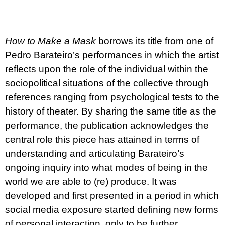
u
j
e
m
How to Make a Mask
borrows its title from one of
e
Pedro Barateiro’s performances in which the artist
BRUTAL
reflects upon the role of the individual within the
PRAGUE
sociopolitical situations of the collective through
165
Kč
references ranging from psychological tests to the
history of theater. By sharing the same title as the
performance, the publication acknowledges the
central role this piece has attained in terms of
understanding and articulating Barateiro’s
ongoing inquiry into what modes of being in the
world we are able to (re) produce. It was
developed and first presented in a period in which
social media exposure started defining new forms
of personal interaction, only to be further