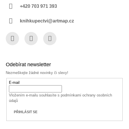
+420 703 971 393
knihkupectvi@artmap.cz
Facebook
Instagram
YouTube
Odebírat newsletter
Nezmeškejte žádné novinky či slevy!
E-mail
Vložením e-mailu souhlasíte s
podmínkami ochrany osobních
údajů
PŘIHLÁSIT SE