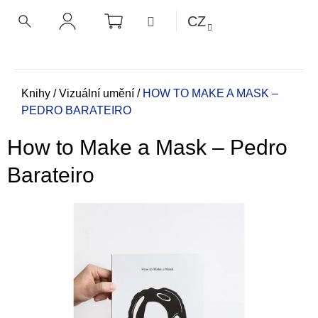
K
Přejít
NÁKUPNÍ
MENU
CZ
KOŠÍK
o
na
ZPĚT
ZPĚT
HLEDAT
PŘIHLÁŠENÍ
obsah
š
í
C
k
o
Domů
Knihy
/
Vizuální umění
/
HOW TO MAKE A MASK –
PEDRO BARATEIRO
p
o
How to Make a Mask – Pedro
t
ř
Barateiro
e
b
u
j
e
t
e
n