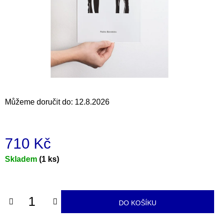
a
j
í
t
?
Můžeme doručit do:
12.8.2026
HLEDAT
710 Kč
D
Měrná
Skladem
(1 ks)
o
cena:
p
o
r
DO KOŠÍKU
u
č