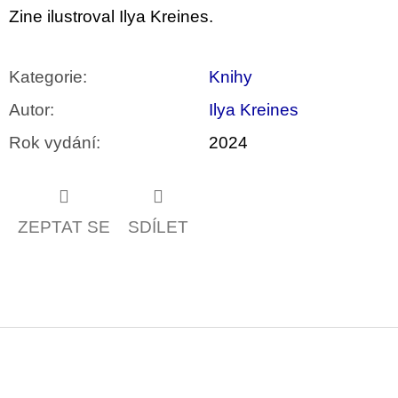
u
Zine ilustroval Ilya Kreines.
j
e
m
e
Kategorie
:
Knihy
Autor
:
Ilya Kreines
JMÉNO
380
Rok vydání
:
2024
Kč
ZEPTAT SE
SDÍLET
Z
á