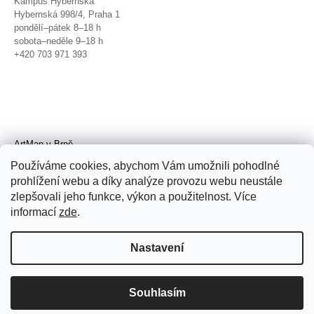
Kampus Hybernská
Hybernská 998/4, Praha 1
pondělí–pátek 8–18 h
sobota–neděle 9–18 h
+420 703 971 393
ArtMap v Brně
Galerie TIC
Používáme cookies, abychom Vám umožnili pohodlné
Radnická 4, Brno
prohlížení webu a díky analýze provozu webu neustále
úterý–pátek 11–19 h
zlepšovali jeho funkce, výkon a použitelnost. Více
sobota 14–19 h
+420 702 152 298
informací
zde
.
Nastavení
Souhlasím
© 2026 ArtMap. Všechna práva