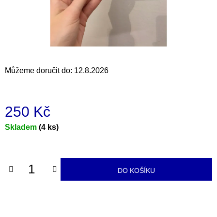
a
j
í
t
?
Můžeme doručit do:
12.8.2026
250 Kč
HLEDAT
Měrná
Skladem
(4 ks)
cena:
D
o
DO KOŠÍKU
p
o
r
u
č