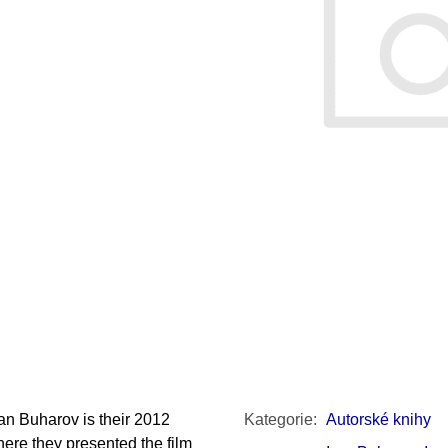
SNESITELNĚJŠ
300 Kč
Původně:
350 K
van Buharov is their 2012
Kategorie
:
Autorské knihy
here they presented the film