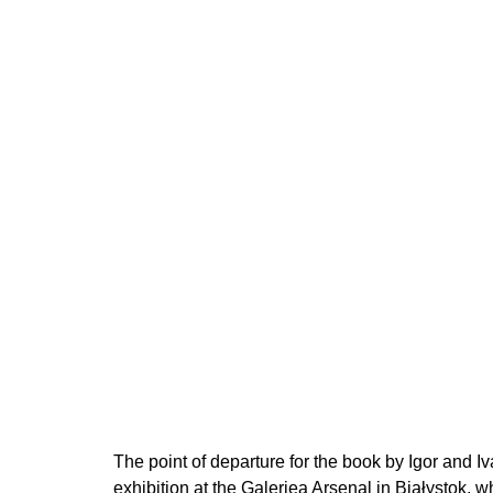
200 Kč
The point of departure for the book by Igor and I
exhibition at the Galeriea Arsenal in Białystok, w