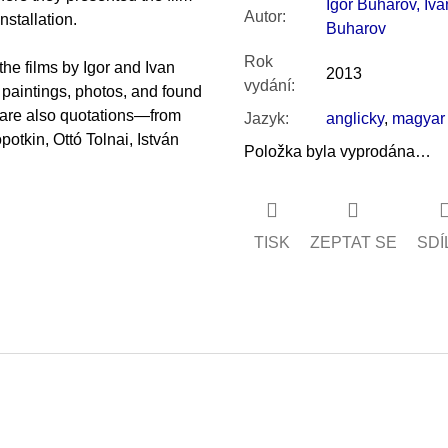
Igor Buharov, Iva
Autor
:
nstallation.
Buharov
Rok
the films by Igor and Ivan
2013
vydání
:
 paintings, photos, and found
e are also quotations—from
Jazyk
:
anglicky
,
magyar
otkin, Ottó Tolnai, István
Položka byla vyprodána…
TISK
ZEPTAT SE
SDÍ