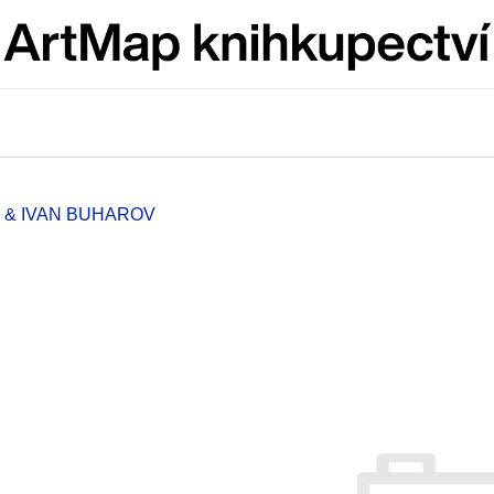
Co potřebujete najít?
HLEDAT
R & IVAN BUHAROV
Doporučujeme
JMÉNO
VÝVAR
NEJEN ROMSK
380 Kč