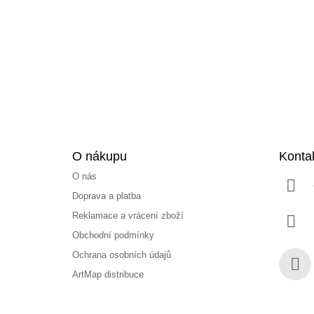
p
a
t
í
O nákupu
Konta
O nás
Doprava a platba
Reklamace a vrácení zboží
Obchodní podmínky
Ochrana osobních údajů
ArtMap distribuce
Face