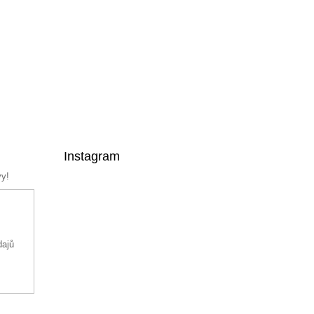
Instagram
vy!
dajů