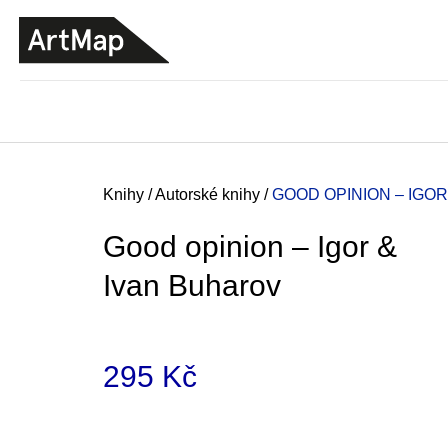
K
Přejít
o
na
ZPĚT
ZPĚT
DO
DO
obsah
š
OBCHODU
OBCHODU
í
k
Domů
Knihy
/
Autorské knihy
/
GOOD OPINION – IGO
Good opinion – Igor &
Ivan Buharov
295 Kč
Měrná
ARTMAT KRABIČKA
cena:
ARTMAT KRABIČKA