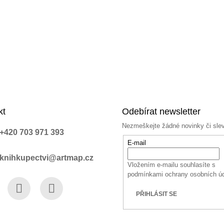
kt
Odebírat newsletter
Nezmeškejte žádné novinky či sle
+420 703 971 393
E-mail
knihkupectvi@artmap.cz
Vložením e-mailu souhlasíte s
podmínkami ochrany osobních ú
PŘIHLÁSIT SE
book
Instagram
YouTube