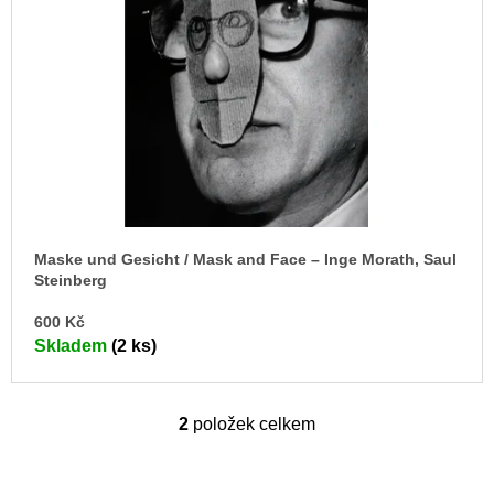
Maske und Gesicht / Mask and Face – Inge Morath, Saul
Steinberg
DO
600 Kč
KO
Skladem
(2 ks)
2
položek celkem
O
v
l