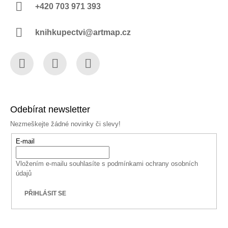
+420 703 971 393
knihkupectvi@artmap.cz
Facebook
Instagram
YouTube
Odebírat newsletter
Nezmeškejte žádné novinky či slevy!
E-mail
Vložením e-mailu souhlasíte s
podmínkami ochrany osobních
údajů
PŘIHLÁSIT SE