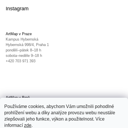
Instagram
ArtMap v Praze
Kampus Hybernská
Hybernská 998/4, Praha 1
pondělí–pátek 8–18 h
sobota–neděle 9–18 h
+420 703 971 393
ArtMap v Brně
Galerie TIC
Používáme cookies, abychom Vám umožnili pohodlné
Radnická 4, Brno
prohlížení webu a díky analýze provozu webu neustále
úterý–pátek 11–19 h
zlepšovali jeho funkce, výkon a použitelnost. Více
sobota 14–19 h
+420 702 152 298
informací
zde
.