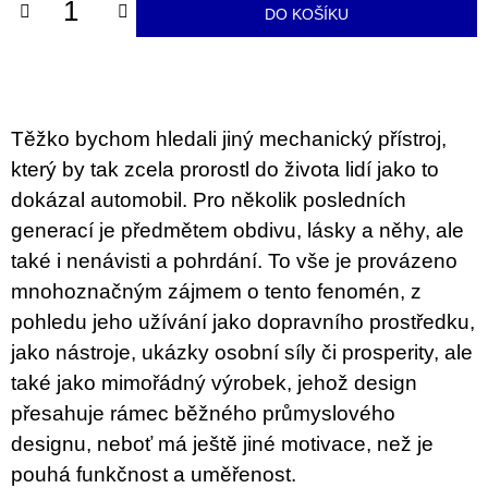
u
DO KOŠÍKU
j
e
m
e
Těžko bychom hledali jiný mechanický přístroj,
ARTMAT
KRABIČKA
který by tak zcela prorostl do života lidí jako to
ARTMAT
KRABIČKA
dokázal automobil. Pro několik posledních
200
generací je předmětem obdivu, lásky a něhy, ale
Kč
také i nenávisti a pohrdání. To vše je provázeno
mnohoznačným zájmem o tento fenomén, z
pohledu jeho užívání jako dopravního prostředku,
jako nástroje, ukázky osobní síly či prosperity, ale
také jako mimořádný výrobek, jehož design
přesahuje rámec běžného průmyslového
designu, neboť má ještě jiné motivace, než je
pouhá funkčnost a uměřenost.