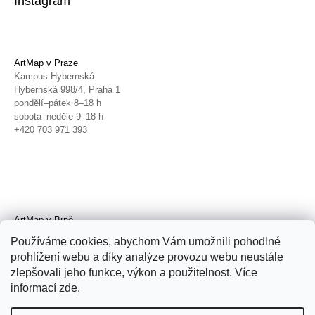
Instagram
ArtMap v Praze
Kampus Hybernská
Hybernská 998/4, Praha 1
pondělí–pátek 8–18 h
sobota–neděle 9–18 h
+420 703 971 393
ArtMap v Brně
Galerie TIC
Používáme cookies, abychom Vám umožnili pohodlné
Radnická 4, Brno
prohlížení webu a díky analýze provozu webu neustále
úterý–pátek 11–19 h
zlepšovali jeho funkce, výkon a použitelnost. Více
sobota 14–19 h
+420 702 152 298
informací
zde
.