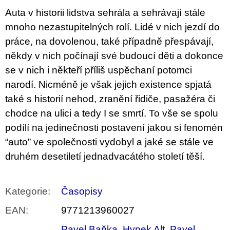
Auta v historii lidstva sehrála a sehrávají stále
mnoho nezastupitelných rolí. Lidé v nich jezdí do
práce, na dovolenou, také případně přespávají,
někdy v nich počínají své budoucí děti a dokonce
se v nich i někteří příliš uspěchaní potomci
narodí. Nicméně je však jejich existence spjatá
také s historií nehod, zranění řidiče, pasažéra či
chodce na ulici a tedy I se smrtí. To vše se spolu
podílí na jedinečnosti postavení jakou si fenomén
“auto” ve společnosti vydobyl a jaké se stále ve
druhém desetiletí jednadvacátého století těší.
Kategorie
:
Časopisy
EAN
:
9771213960027
Pavel Baňka
,
Hynek Alt
,
Pavel