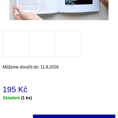
a
j
í
t
?
HLEDAT
Můžeme doručit do:
11.8.2026
D
195 Kč
o
p
Měrná
Skladem
(1 ks)
o
cena:
r
u
č