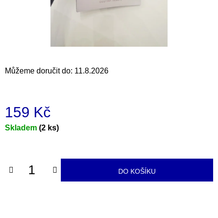
a
j
í
t
?
Můžeme doručit do:
11.8.2026
159 Kč
HLEDAT
Měrná
Skladem
(2 ks)
cena:
D
o
DO KOŠÍKU
p
o
r
u
č