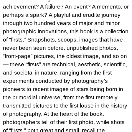
u
achievement? A failure? An event? A memento, or
j
e
perhaps a spark? A playful and erudite journey
m
through two hundred years of major and minor
e
photographic innovations, this book is a collection
PŘIŠEL
of “firsts.” Snapshots, scoops, images that have
ČAS
never been seen before, unpublished photos,
NA
DRUHOU
“front-page” pictures, the oldest image, and so on
:
SMĚNU
— these “firsts” are technical, aesthetic, scientific,
VÝBĚR
and societal in nature, ranging from the first
Z
TEXTŮ
experiments conducted by photography’s
2022 –
2025
pioneers to recent images of stars being born in
350
the primordial universe, from the first remotely
Kč
transmitted pictures to the first louse in the history
of photography. At the heart of the book,
photographers tell of their first photo, while shots
of “firsts,” both great and small, recall the