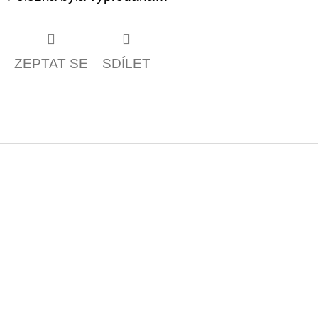
ZEPTAT SE
SDÍLET
Z
á
p
a
t
í