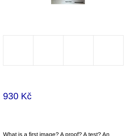
a
j
í
t
?
HLEDAT
930 Kč
D
o
Měrná
p
cena:
o
r
u
č
What is a first image? A proof? A test? An