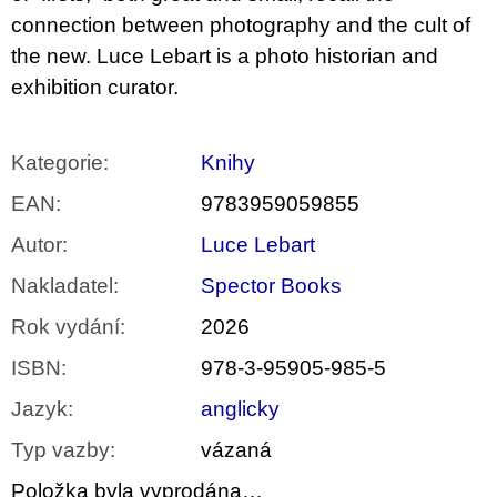
connection between photography and the cult of
the new. Luce Lebart is a photo historian and
exhibition curator.
Kategorie
:
Knihy
EAN
:
9783959059855
Autor
:
Luce Lebart
Nakladatel
:
Spector Books
Rok vydání
:
2026
ISBN
:
978-3-95905-985-5
Jazyk
:
anglicky
Typ vazby
:
vázaná
Položka byla vyprodána…