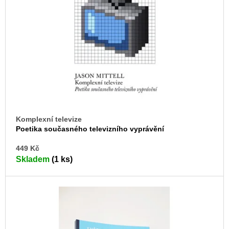
s
u
j
p
e
r
m
o
e
d
JMÉNO
u
380
k
Kč
t
ů
Komplexní televize
Poetika současného televizního vyprávění
DO
449 Kč
KO
Skladem
(1 ks)