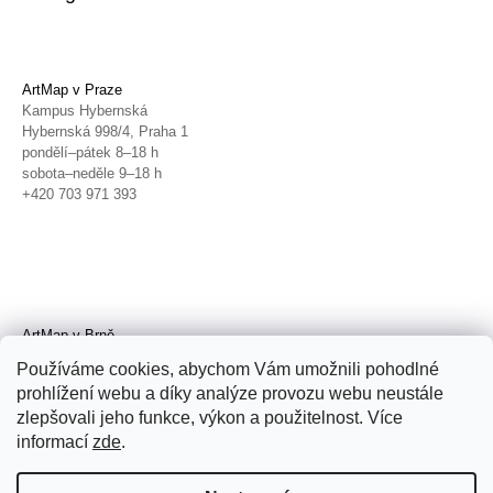
ArtMap v Praze
Kampus Hybernská
Hybernská 998/4, Praha 1
pondělí–pátek 8–18 h
sobota–neděle 9–18 h
+420 703 971 393
ArtMap v Brně
Galerie TIC
Používáme cookies, abychom Vám umožnili pohodlné
Radnická 4, Brno
prohlížení webu a díky analýze provozu webu neustále
úterý–pátek 11–19 h
zlepšovali jeho funkce, výkon a použitelnost. Více
sobota 14–19 h
+420 702 152 298
informací
zde
.