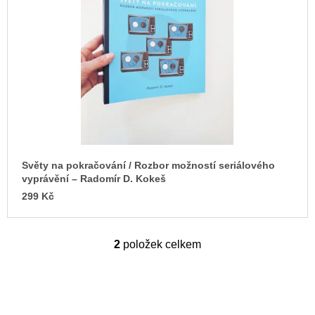
Světy na pokračování / Rozbor možností seriálového
vyprávění – Radomír D. Kokeš
299 Kč
2
položek celkem
O
v
l
á
d