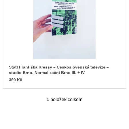
s
u
j
p
e
r
m
o
e
d
BRUTAL
u
PRAGUE
k
165
t
Kč
ů
Štatl Františka Kressy – Československá televize –
studio Brno. Normalizační Brno III. + IV.
390 Kč
1
položek celkem
O
v
l
á
d