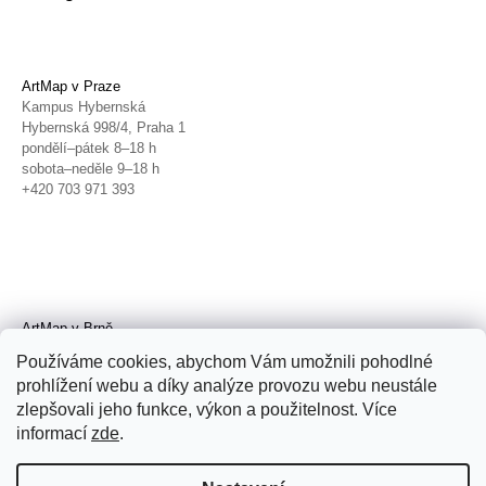
ArtMap v Praze
Kampus Hybernská
Hybernská 998/4, Praha 1
pondělí–pátek 8–18 h
sobota–neděle 9–18 h
+420 703 971 393
ArtMap v Brně
Galerie TIC
Používáme cookies, abychom Vám umožnili pohodlné
Radnická 4, Brno
prohlížení webu a díky analýze provozu webu neustále
úterý–pátek 11–19 h
zlepšovali jeho funkce, výkon a použitelnost. Více
sobota 14–19 h
+420 702 152 298
informací
zde
.