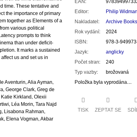
EAN
:
97839499733
ed time. These tentative and
Editor
:
Philip Widma
ect the importance of primary
hem together as Elements of a
Nakladatel
:
Archive Book
rom various political
Rok vydání
:
2024
Latency prompts to think
ISBN
:
978-3-949973
cinema than under deficit-
pletion. It marks a sustained
Jazyk
:
anglicky
o affect us and set us in
Počet stran
:
240
Typ vazby
:
brožovaná
e Aventurin, Alia Ayman,
Položka byla vyprodána…
a, George Clark, Greg de
 Katie Kirkland, Olexii
tiwi, Léa Morin, Tara Najd
TISK
ZEPTAT SE
SDÍ
rg, Lisabona Rahman,
iuk, Elena Vogman, Akbar