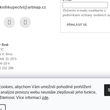
knihkupectvi@artmap.cz
Vložením e-mailu souhlasíte s
podmínkami ochrany osobních ú
PŘIHLÁSIT SE
book
Instagram
YouTube
v Brně
TIC
 4, Brno
tek 11–19 h
14–19 h
2 152 298
ookies, abychom Vám umožnili pohodlné prohlížení
S
 analýze provozu webu neustále zlepšovali jeho funkce,
itelnost. Více informací
zde
.
it nastavení cookies