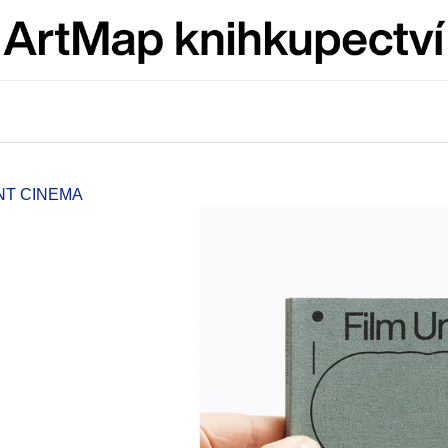
Co potřebujete najít?
HLEDAT
NT CINEMA
Doporučujeme
JMÉNO
VÝVAR
NEJEN ROMSK
380 Kč