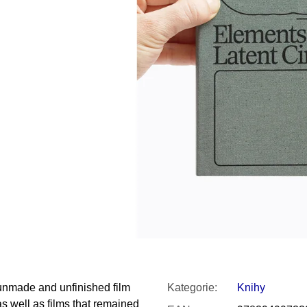
SNESITELNĚJŠ
300 Kč
Původně:
350 K
unmade and unfinished film
Kategorie
:
Knihy
 as well as films that remained