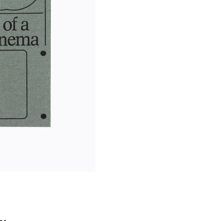
Í KLIMA
č