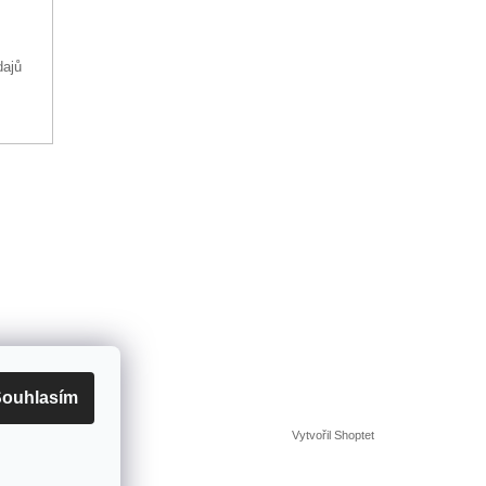
dajů
ouhlasím