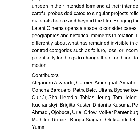
unseen in their intended form and at their intend
careful probes dedicated to singular projects refl
materials before and beyond the film. Bringing t
Latent Cinema opens a space to consider cases f
geographies and historical moments in relation. 
differently about what has remained invisible in 
centred categories such as failure, loss, or incom
potentiality for things to change their condition, t
motion.
Contributors:
Alejandro Alvarado, Carmen Amengual, Annabell
Concha Barquero, Petra Belc, Uliana Bychenkov
Cuir Jr, Shai Heredia, Tobias Hering, Tom Holert,
Kuchanskyi, Brigitta Kuster, Dhianita Kusuma Per
Ahmadi, Ojoboca, Uriel Orlow, Volker Pantenbu
Mathilde Rouxel, Bunga Siagian, Oleksandr Tel
Yumni