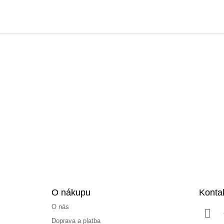
Z
á
p
a
t
í
O nákupu
Konta
O nás
Doprava a platba