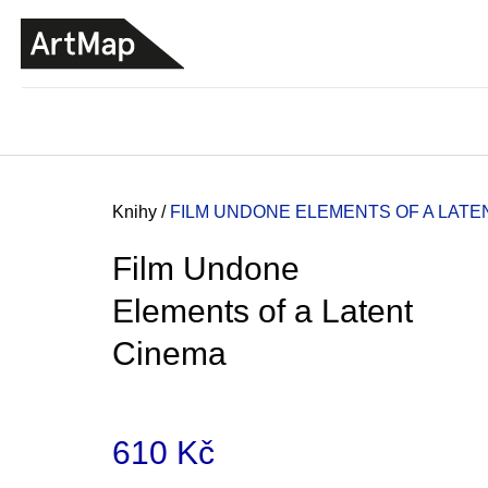
K
Přejít
o
na
ZPĚT
ZPĚT
DO
DO
obsah
š
OBCHODU
OBCHODU
í
k
Domů
Knihy
/
FILM UNDONE
ELEMENTS OF A LATE
Film Undone
Elements of a Latent
Cinema
610 Kč
ARTMAT KRABIČKA
ARTMAT KRABIČKA
Měrná