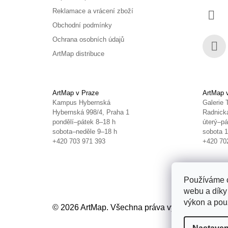
Reklamace a vrácení zboží
Obchodní podmínky
Ochrana osobních údajů
ArtMap distribuce
Face
ArtMap v Praze
ArtMap 
Kampus Hybernská
Galerie 
Hybernská 998/4, Praha 1
Radnická
pondělí–pátek 8–18 h
úterý–pá
sobota–neděle 9–18 h
sobota 
+420 703 971 393
+420 70
Používáme c
webu a díky
výkon a použ
© 2026 ArtMap. Všechna práva vyhrazena.
Uprav