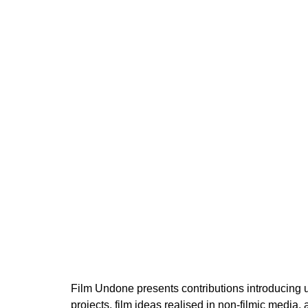
200 Kč
cena:
Film Undone presents contributions introducing 
projects, film ideas realised in non-filmic media,