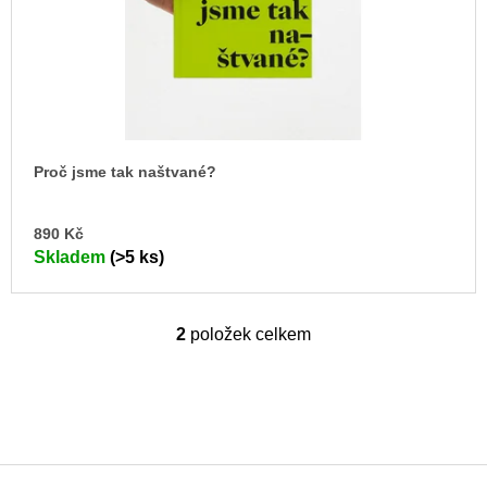
Proč jsme tak naštvané?
DO
890 Kč
KO
Skladem
(>5 ks)
2
položek celkem
O
v
l
á
d
a
c