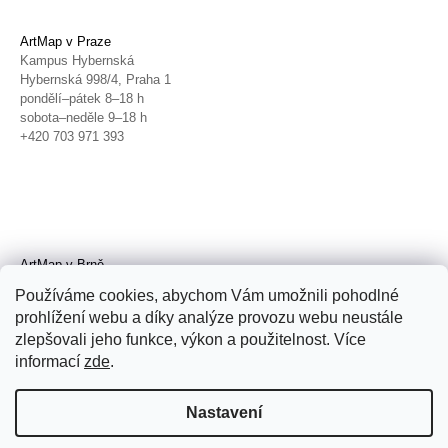
ArtMap v Praze
Kampus Hybernská
Hybernská 998/4, Praha 1
pondělí–pátek 8–18 h
sobota–neděle 9–18 h
+420 703 971 393
ArtMap v Brně
Galerie TIC
Používáme cookies, abychom Vám umožnili pohodlné
Radnická 4, Brno
prohlížení webu a díky analýze provozu webu neustále
úterý–pátek 11–19 h
zlepšovali jeho funkce, výkon a použitelnost. Více
sobota 14–19 h
+420 702 152 298
informací
zde
.
Nastavení