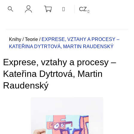
K
Přejít
NÁKUPNÍ
MENU
CZ
KOŠÍK
o
na
ZPĚT
ZPĚT
HLEDAT
PŘIHLÁŠENÍ
obsah
š
í
C
k
o
Domů
Knihy
/
Teorie
/
EXPRESE, VZTAHY A PROCESY –
KATEŘINA DYTRTOVÁ, MARTIN RAUDENSKÝ
p
o
Exprese, vztahy a procesy –
t
ř
Kateřina Dytrtová, Martin
e
Raudenský
b
u
j
e
t
e
n