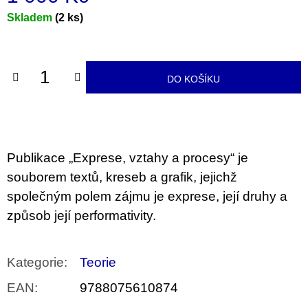
u
Měrná
Skladem
(2 ks)
j
e
cena:
m
e
DO KOŠÍKU
PŘIŠEL
ČAS
NA
DRUHOU
:
SMĚNU
Publikace „Exprese, vztahy a procesy“ je
VÝBĚR
Z
souborem textů, kreseb a grafik, jejichž
TEXTŮ
2022 –
společným polem zájmu je exprese, její druhy a
2025
způsob její performativity.
350
Kč
Kategorie
:
Teorie
EAN
:
9788075610874