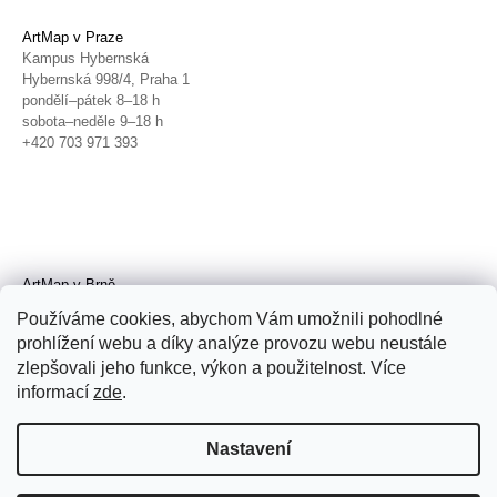
ArtMap v Praze
Kampus Hybernská
Hybernská 998/4, Praha 1
pondělí–pátek 8–18 h
sobota–neděle 9–18 h
+420 703 971 393
ArtMap v Brně
Galerie TIC
Používáme cookies, abychom Vám umožnili pohodlné
Radnická 4, Brno
prohlížení webu a díky analýze provozu webu neustále
úterý–pátek 11–19 h
zlepšovali jeho funkce, výkon a použitelnost. Více
sobota 14–19 h
+420 702 152 298
informací
zde
.
Nastavení