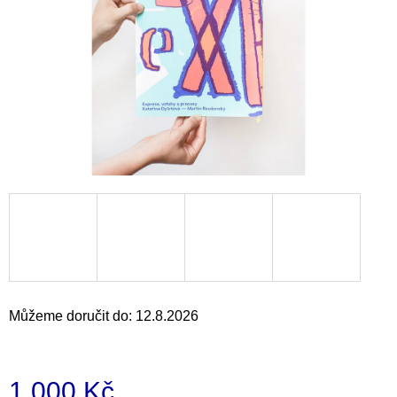
a
j
í
t
?
HLEDAT
D
o
Můžeme doručit do:
12.8.2026
p
o
r
u
1 000 Kč
č