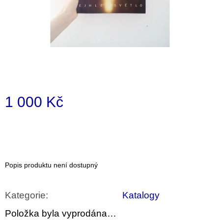
a
j
í
t
?
1 000 Kč
Měrná
HLEDAT
cena:
D
Popis produktu není dostupný
o
p
o
Kategorie
:
Katalogy
r
u
Položka byla vyprodána…
č