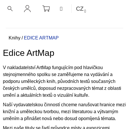
K
Přejít
NÁKUPNÍ
MENU
CZ
KOŠÍK
o
na
ZPĚT
ZPĚT
HLEDAT
PŘIHLÁŠENÍ
obsah
š
í
C
k
o
Domů
Knihy
/
EDICE ARTMAP
p
Edice ArtMap
o
t
ř
V nakladatelství ArtMap fungujícím pod hlavičkou
stejnojmenného spolku se zaměřujeme na vydávání a
e
podporu uměleckých knih, původních textů současných
b
českých umělců, doposud nezpracovaných témat z oblasti
u
umění a aktuálních textů o vizuální kultuře.
j
Naší vydavatelskou činností chceme narušovat hranice mezi
e
knižní a uměleckou tvorbou, mezi literaturou a výtvarným
t
uměním a přinášet nová nebo dosud opomíjená témata.
e
n
Mezi naše tituly se řadí průvodce místy a expozicemi