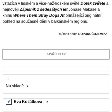
u
vztazích v lidském a více-než-lidském světě
Dotek zvířete
a
j
nejnověji
Zápisník z šedesátých let
Jonase Mekase a
e
knihu
Where Them Stray Dogs At
přinášející originální
m
e
pohled na současné dění v balkánském regionu.
Ř
VÝVAR
Řadit podle:
DOPORUČUJEME
NEJEN
a
ROMSKÉ
z
RECEPTY
PRO
e
SNESITELNĚJŠÍ
ZAVŘÍT FILTR
n
KLIMA
í
300
Kč
p
Původně:
r
350
Kč
o
Na skladě
2
d
u
Eva Koťátková
k
2
t