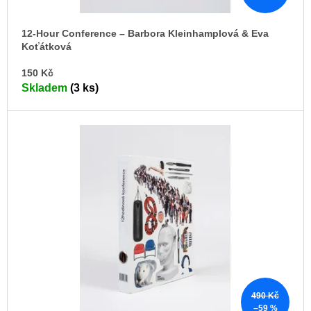
t
ů
12-Hour Conference – Barbora Kleinhamplová & Eva
Koťátková
DO
150 Kč
KO
Skladem
(3 ks)
490 Kč
–59 %