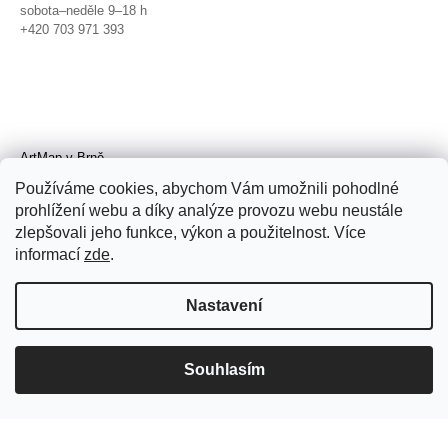
sobota–neděle 9–18 h
+420 703 971 393
ArtMap v Brně
Galerie TIC
Používáme cookies, abychom Vám umožnili pohodlné
Radnická 4, Brno
prohlížení webu a díky analýze provozu webu neustále
úterý–pátek 11–19 h
zlepšovali jeho funkce, výkon a použitelnost. Více
sobota 14–19 h
+420 702 152 298
informací
zde
.
Nastavení
Souhlasím
© 2026 ArtMap. Všechna práva
vyhrazena.
Upravit nastavení cookies