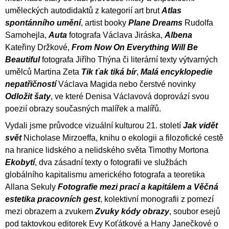
a
uměleckých autodidaktů z kategorií art brut
Atlas
spontánního umění
, artist booky
Plane Dreams
Rudolfa
j
Samohejla,
Auta
fotografa Václava Jiráska,
Albena
í
Kateřiny Držkové,
From Now On Everything Will Be
t
Beautiful
fotografa Jiřího Thýna či literární texty výtvarných
?
umělců Martina Zeta
Tik ťak tiká bír
,
Malá encyklopedie
nepatřičností
Václava Magida nebo čerstvé novinky
Odložit šaty
, ve které Denisa Václavová doprovází svou
poezií obrazy současných malířek a malířů.
HLEDAT
Vydali jsme průvodce vizuální kulturou 21. století
Jak vidět
svět
Nicholase Mirzoeffa, knihu o ekologii a filozofické cestě
na hranice lidského a nelidského světa Timothy Mortona
Ekobytí
, dva zásadní texty o fotografii ve službách
D
o
globálního kapitalismu amerického fotografa a teoretika
p
Allana Sekuly
Fotografie mezi prací a kapitálem a Věčná
o
estetika pracovních gest
, kolektivní monografii z pomezí
r
mezi obrazem a zvukem
Zvuky kódy obrazy
, soubor esejů
u
č
pod taktovkou editorek Evy Koťátkové a Hany Janečkové o