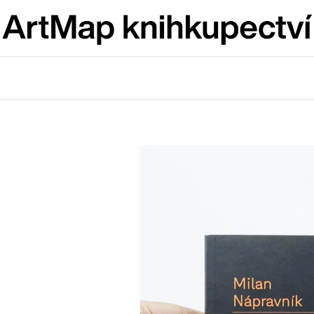
Co potřebujete najít?
HLEDAT
Doporučujeme
ARTMAT KRABIČKA
VÝVAR
ARTMAT KRABIČKA
NEJEN ROMSK