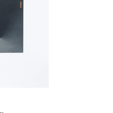
Í KLIMA
č