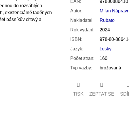
EAN
:
97880886410
jednou do rozsáhlých
Autor
:
Milan Nápravn
ch, existenciálně laděných
šel básníkův citový a
Nakladatel
:
Rubato
Rok vydání
:
2024
ISBN
:
978-80-88641
Jazyk
:
česky
Počet stran
:
160
Typ vazby
:
brožovaná
TISK
ZEPTAT SE
SDÍ