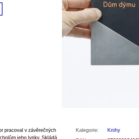
SNESITELNĚJŠ
200 Kč
300 Kč
Původně:
350 K
or pracoval v závěrečných
Kategorie
:
Knihy
rcholům jeho lyriky. Skládá