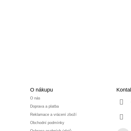
Z
á
p
a
t
í
O nákupu
Konta
O nás
Doprava a platba
Reklamace a vrácení zboží
Obchodní podmínky
Ochrana osobních údajů