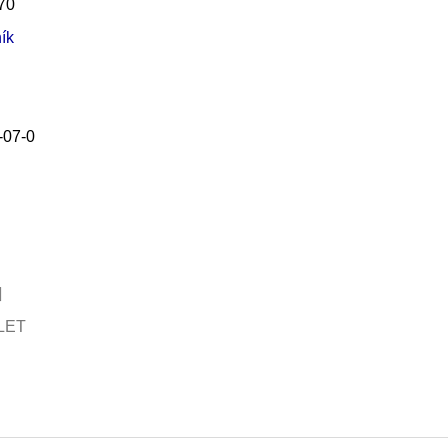
70
ík
-07-0
LET