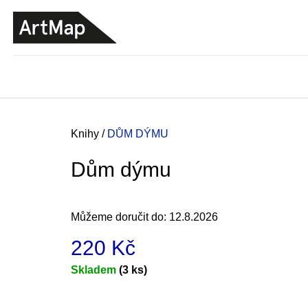
K
Přejít
o
na
ZPĚT
ZPĚT
DO
DO
obsah
š
OBCHODU
OBCHODU
í
k
Domů
Knihy
/
DŮM DÝMU
Dům dýmu
Můžeme doručit do:
12.8.2026
220 Kč
Měrná
Skladem
(3 ks)
cena:
JMÉNO
380 Kč