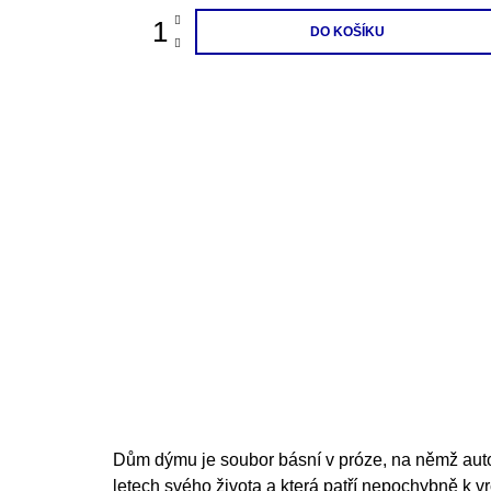
DO KOŠÍKU
Dům dýmu je soubor básní v próze, na němž aut
letech svého života a která patří nepochybně k v