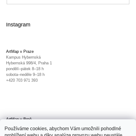
Instagram
ArtMap v Praze
Kampus Hybernská
Hybernská 998/4, Praha 1
pondělí–pátek 8–18 h
sobota–neděle 9–18 h
+420 703 971 393
ArtMap v Brně
Galerie TIC
Používáme cookies, abychom Vám umožnili pohodlné
Radnická 4, Brno
prohlížení webu a díky analýze provozu webu neustále