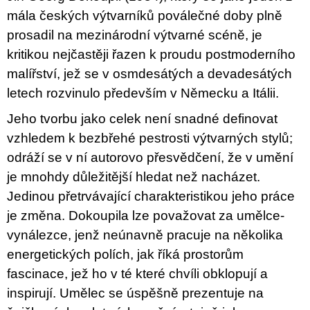
u
mála českých výtvarníků poválečné doby plně
j
e
prosadil na mezinárodní výtvarné scéně, je
m
kritikou nejčastěji řazen k proudu postmoderního
e
malířství, jež se v osmdesátých a devadesátých
BRUTAL
letech rozvinulo především v Německu a Itálii.
PRAGUE
Jeho tvorbu jako celek není snadné definovat
165
Kč
vzhledem k bezbřehé pestrosti výtvarných stylů;
odráží se v ní autorovo přesvědčení, že v umění
je mnohdy důležitější hledat než nacházet.
Jedinou přetrvávající charakteristikou jeho práce
je změna. Dokoupila lze považovat za umělce-
vynálezce, jenž neúnavně pracuje na několika
energetických polích, jak říká prostorům
fascinace, jež ho v té které chvíli obklopují a
inspirují. Umělec se úspěšně prezentuje na