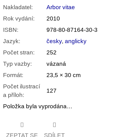
Nakladatel
:
Arbor vitae
Rok vydání
:
2010
ISBN
:
978-80-87164-30-3
Jazyk
:
česky
,
anglicky
Počet stran
:
252
Typ vazby
:
vázaná
Formát
:
23,5 × 30 cm
Počet ilustrací
127
a příloh
:
Položka byla vyprodána…
ZEPTAT SE
SDÍLET