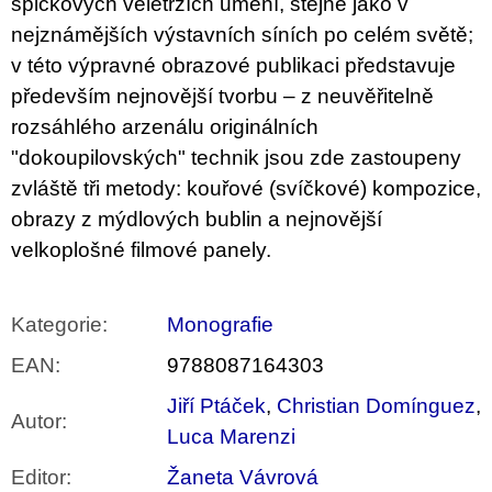
špičkových veletrzích umění, stejně jako v
nejznámějších výstavních síních po celém světě;
v této výpravné obrazové publikaci představuje
především nejnovější tvorbu – z neuvěřitelně
rozsáhlého arzenálu originálních
"dokoupilovských" technik jsou zde zastoupeny
zvláště tři metody: kouřové (svíčkové) kompozice,
obrazy z mýdlových bublin a nejnovější
velkoplošné filmové panely.
Kategorie
:
Monografie
EAN
:
9788087164303
Jiří Ptáček
,
Christian Domínguez
,
Autor
:
Luca Marenzi
Editor
:
Žaneta Vávrová