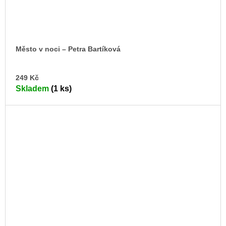
Město v noci – Petra Bartíková
DO
249 Kč
KO
Skladem
(1 ks)