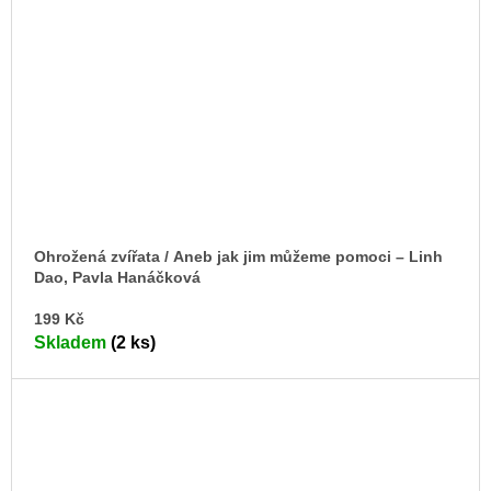
Ohrožená zvířata / Aneb jak jim můžeme pomoci – Linh
Dao, Pavla Hanáčková
DO
199 Kč
KO
Skladem
(2 ks)