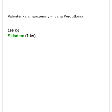
Valentýnka a narozeniny – Ivana Peroutková
DO
199 Kč
KO
Skladem
(1 ks)