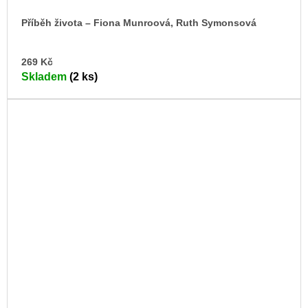
Příběh života – Fiona Munroová, Ruth Symonsová
DO
269 Kč
KO
Skladem
(2 ks)