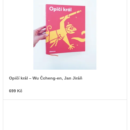
Opičí král – Wu Čcheng-en, Jan Jiráň
699 Kč