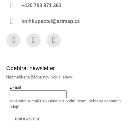
+420 703 971 393
knihkupectvi@artmap.cz
Facebook
Instagram
YouTube
Odebírat newsletter
Nezmeškejte žádné novinky či slevy!
E-mail
Vložením e-mailu souhlasíte s
podmínkami ochrany osobních
údajů
PŘIHLÁSIT SE