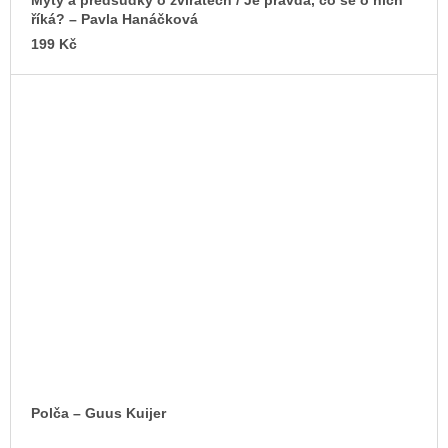
Mýty a předsudky o zvířatech / Je pravda, co se o nich
říká? – Pavla Hanáčková
199 Kč
Polča – Guus Kuijer