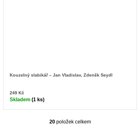
Kouzelný slabikář – Jan Vladislav, Zdeněk Seydl
DO
249 Kč
KO
Skladem
(1 ks)
20
položek celkem
O
v
l