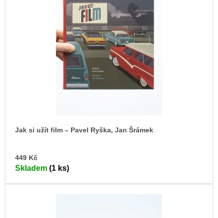
u
i
j
s
e
p
m
e
r
o
PŘIŠEL
d
ČAS
NA
u
DRUHOU
k
:
SMĚNU
t
VÝBĚR
ů
Z
TEXTŮ
Jak si užít film – Pavel Ryška, Jan Šrámek
2022 –
2025
DO
449 Kč
350
KO
Kč
Skladem
(1 ks)