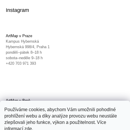
Instagram
ArtMap v Praze
Kampus Hybernská
Hybernská 998/4, Praha 1
pondělí–pátek 8–18 h
sobota–neděle 9–18 h
+420 703 971 393
ArtMap v Brně
Galerie TIC
Používáme cookies, abychom Vám umožnili pohodlné
Radnická 4, Brno
prohlížení webu a díky analýze provozu webu neustále
úterý–pátek 11–19 h
zlepšovali jeho funkce, výkon a použitelnost. Více
sobota 14–19 h
+420 702 152 298
informací
zde
.