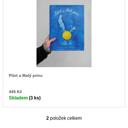
Pilot a Malý princ
DO
445 Kč
KO
Skladem
(3 ks)
2
položek celkem
O
v