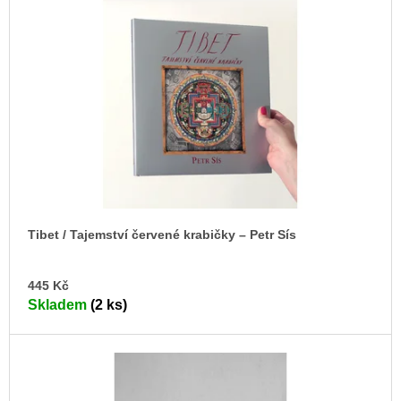
i
u
j
s
e
p
m
e
r
o
BRUTAL
d
PRAGUE
u
165
k
Kč
t
ů
Tibet / Tajemství červené krabičky – Petr Sís
DO
445 Kč
KO
Skladem
(2 ks)