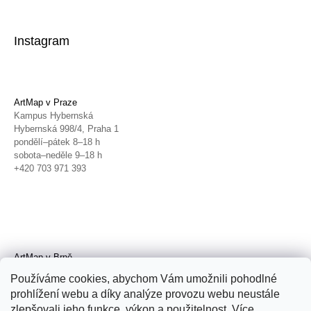
Instagram
ArtMap v Praze
Kampus Hybernská
Hybernská 998/4, Praha 1
pondělí–pátek 8–18 h
sobota–neděle 9–18 h
+420 703 971 393
ArtMap v Brně
Galerie TIC
Používáme cookies, abychom Vám umožnili pohodlné
Radnická 4, Brno
prohlížení webu a díky analýze provozu webu neustále
úterý–pátek 11–19 h
zlepšovali jeho funkce, výkon a použitelnost. Více
sobota 14–19 h