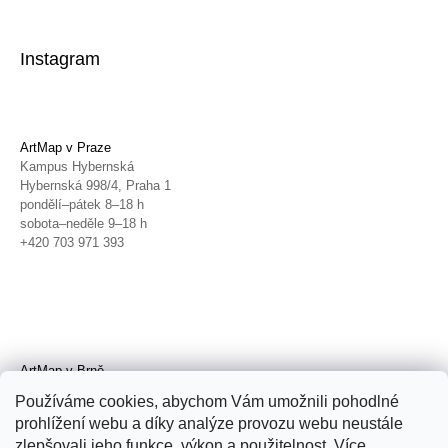
Instagram
ArtMap v Praze
Kampus Hybernská
Hybernská 998/4, Praha 1
pondělí–pátek 8–18 h
sobota–neděle 9–18 h
+420 703 971 393
ArtMap v Brně
Galerie TIC
Používáme cookies, abychom Vám umožnili pohodlné
Radnická 4, Brno
prohlížení webu a díky analýze provozu webu neustále
úterý–pátek 11–19 h
zlepšovali jeho funkce, výkon a použitelnost. Více
sobota 14–19 h