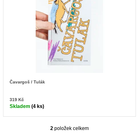
Čavargoš / Tulák
DO
319 Kč
KO
Skladem
(4 ks)
2
položek celkem
O
v