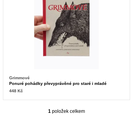
i
u
j
s
e
p
m
e
r
o
TEORIE
d
FIKCE
u
JAKO
ODNOSNÉ
k
TAŠKY
t
100
ů
Kč
Grimmové
Ponuré pohádky převyprávěné pro staré i mladé
448 Kč
1
položek celkem
O
v
l
á