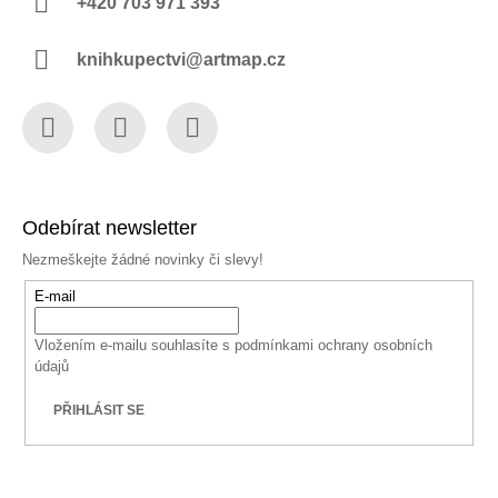
+420 703 971 393
knihkupectvi@artmap.cz
Facebook
Instagram
YouTube
Odebírat newsletter
Nezmeškejte žádné novinky či slevy!
E-mail
Vložením e-mailu souhlasíte s
podmínkami ochrany osobních
údajů
PŘIHLÁSIT SE