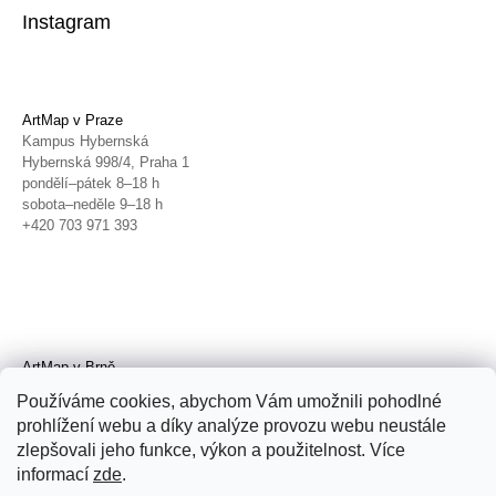
Instagram
ArtMap v Praze
Kampus Hybernská
Hybernská 998/4, Praha 1
pondělí–pátek 8–18 h
sobota–neděle 9–18 h
+420 703 971 393
ArtMap v Brně
Galerie TIC
Používáme cookies, abychom Vám umožnili pohodlné
Radnická 4, Brno
prohlížení webu a díky analýze provozu webu neustále
úterý–pátek 11–19 h
zlepšovali jeho funkce, výkon a použitelnost. Více
sobota 14–19 h
+420 702 152 298
informací
zde
.