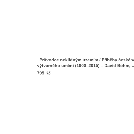
Průvodce neklidným územím / Příběhy českéh
výtvarného umění (1900–2015) – David Böhm, Ji
Franta, Ondřej Horák
795 Kč