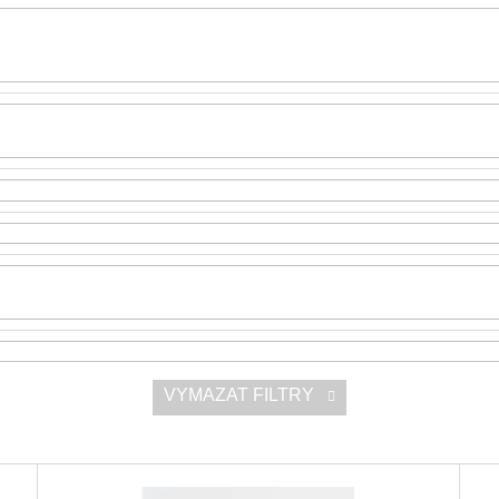
SNESITELNĚJŠ
300 Kč
Původně:
350 K
VYMAZAT FILTRY