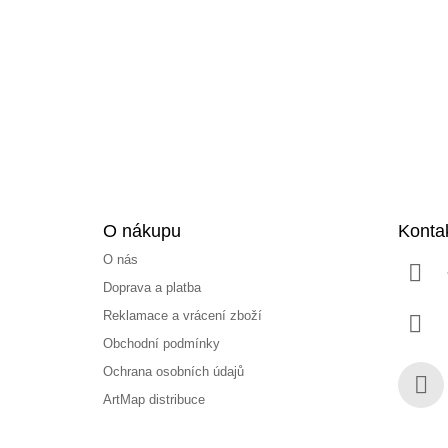
p
a
t
í
O nákupu
Konta
O nás
Doprava a platba
Reklamace a vrácení zboží
Obchodní podmínky
Ochrana osobních údajů
ArtMap distribuce
Face