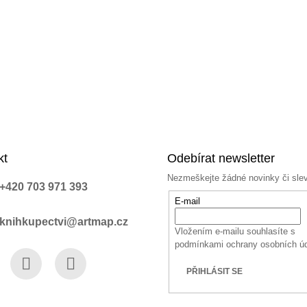
k
y
v
ý
p
i
s
u
kt
Odebírat newsletter
Nezmeškejte žádné novinky či sle
+420 703 971 393
E-mail
knihkupectvi@artmap.cz
Vložením e-mailu souhlasíte s
podmínkami ochrany osobních ú
PŘIHLÁSIT SE
book
Instagram
YouTube