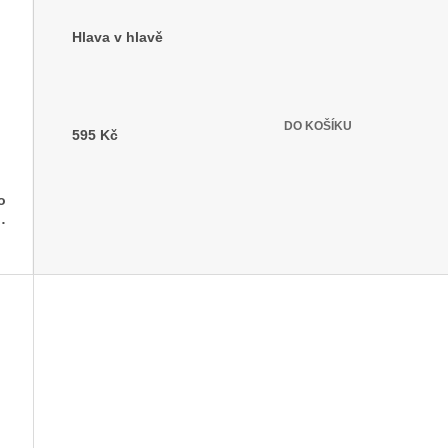
Hlava v hlavě
Skladem
(1 ks)
DO KOŠÍKU
595 Kč
o
ří