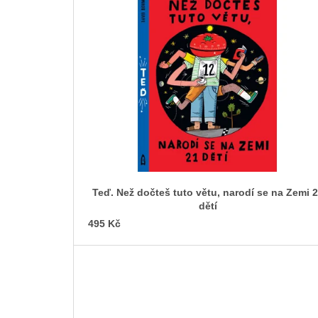
ý
p
i
s
p
r
o
d
u
k
t
Teď. Než dočteš tuto větu, narodí se na Zemi 
ů
dětí
495 Kč