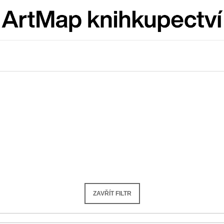
Co potřebujete najít?
HLEDAT
Doporučujeme
ZAVŘÍT FILTR
JMÉNO
VÝVAR
NEJEN ROMSK
380 Kč