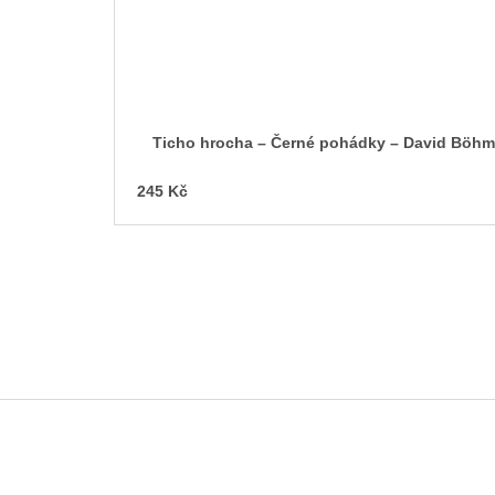
Ticho hrocha – Černé pohádky – David Böhm
245 Kč
Z
á