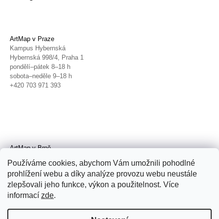
ArtMap v Praze
Kampus Hybernská
Hybernská 998/4, Praha 1
pondělí–pátek 8–18 h
sobota–neděle 9–18 h
+420 703 971 393
ArtMap v Brně
Galerie TIC
Používáme cookies, abychom Vám umožnili pohodlné
Radnická 4, Brno
prohlížení webu a díky analýze provozu webu neustále
úterý–pátek 11–19 h
zlepšovali jeho funkce, výkon a použitelnost. Více
sobota 14–19 h
+420 702 152 298
informací
zde
.