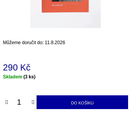
a
j
í
t
?
Můžeme doručit do:
11.8.2026
290 Kč
HLEDAT
Měrná
Skladem
(3 ks)
cena:
D
o
DO KOŠÍKU
p
o
r
u
č