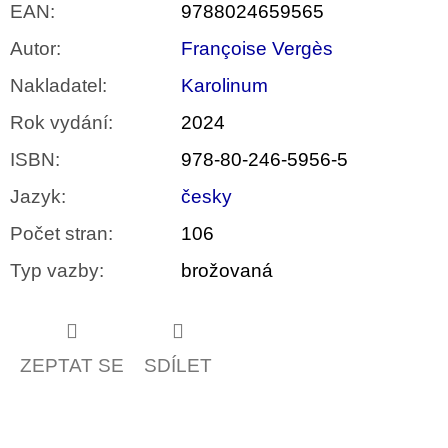
EAN
:
9788024659565
Autor
:
Françoise Vergès
Nakladatel
:
Karolinum
Rok vydání
:
2024
ISBN
:
978-80-246-5956-5
Jazyk
:
česky
Počet stran
:
106
Typ vazby
:
brožovaná
ZEPTAT SE
SDÍLET