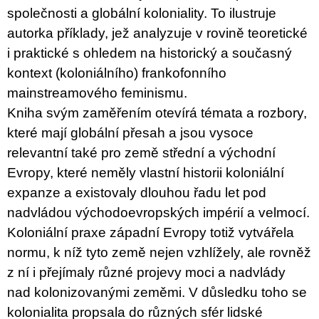
společnosti a globální koloniality. To ilustruje
autorka příklady, jež analyzuje v rovině teoretické
i praktické s ohledem na historický a současný
kontext (koloniálního) frankofonního
mainstreamového feminismu.
Kniha svým zaměřením otevírá témata a rozbory,
které mají globální přesah a jsou vysoce
relevantní také pro země střední a východní
Evropy, které neměly vlastní historii koloniální
expanze a existovaly dlouhou řadu let pod
nadvládou východoevropských impérií a velmocí.
Koloniální praxe západní Evropy totiž vytvářela
normu, k níž tyto země nejen vzhlížely, ale rovněž
z ní i přejímaly různé projevy moci a nadvlády
nad kolonizovanými zeměmi. V důsledku toho se
kolonialita propsala do různých sfér lidské