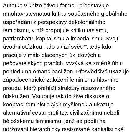
u
Autorka v knize čtivou formou představuje
j
mnohavrstevnatou kritiku současného globálního
e
m
uspořádání z perspektivy dekoloniálního
e
feminismu, v níž propojuje kritiku rasismu,
patriarchátu, kapitalismu a imperialismu. Svojí
VÝVAR
NEJEN
úvodní otázkou „kdo uklízí svět?“, tedy kdo
ROMSKÉ
RECEPTY
pracuje v málo placených úklidových a
PRO
pečovatelských pracích, vyzývá ke změně úhlu
SNESITELNĚJŠÍ
KLIMA
pohledu na emancipaci žen. Přesvědčivě ukazuje
300
západocentrické založení feminismu hlavního
Kč
Původně:
proudu, který přehlíží struktury rasizovaného
350
útlaku žen. Vstupuje tak do živé diskuse o
Kč
kooptaci feministických myšlenek a ukazuje
alternativní cestu proti tzv. civilizačnímu neboli
bělošskému feminismu, jenž se podílí na
udržování hierarchicky rasizované kapitalistické