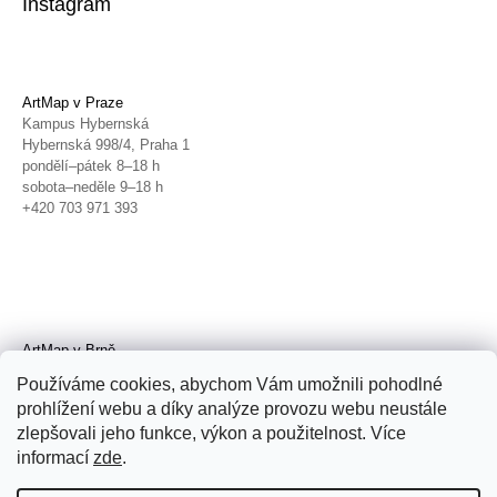
Instagram
ArtMap v Praze
Kampus Hybernská
Hybernská 998/4, Praha 1
pondělí–pátek 8–18 h
sobota–neděle 9–18 h
+420 703 971 393
ArtMap v Brně
Galerie TIC
Používáme cookies, abychom Vám umožnili pohodlné
Radnická 4, Brno
prohlížení webu a díky analýze provozu webu neustále
úterý–pátek 11–19 h
zlepšovali jeho funkce, výkon a použitelnost. Více
sobota 14–19 h
+420 702 152 298
informací
zde
.