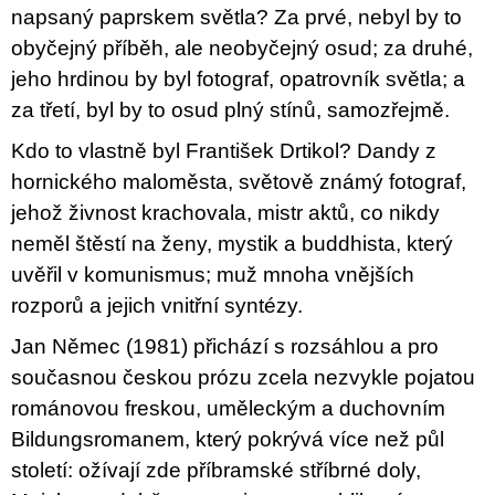
u
napsaný paprskem světla? Za prvé, nebyl by to
j
obyčejný příběh, ale neobyčejný osud; za druhé,
e
m
jeho hrdinou by byl fotograf, opatrovník světla; a
e
za třetí, byl by to osud plný stínů, samozřejmě.
TEORIE
Kdo to vlastně byl František Drtikol? Dandy z
FIKCE
hornického maloměsta, světově známý fotograf,
JAKO
ODNOSNÉ
jehož živnost krachovala, mistr aktů, co nikdy
TAŠKY
neměl štěstí na ženy, mystik a buddhista, který
100
Kč
uvěřil v komunismus; muž mnoha vnějších
rozporů a jejich vnitřní syntézy.
Jan Němec (1981) přichází s rozsáhlou a pro
současnou českou prózu zcela nezvykle pojatou
románovou freskou, uměleckým a duchovním
Bildungsromanem, který pokrývá více než půl
století: ožívají zde příbramské stříbrné doly,