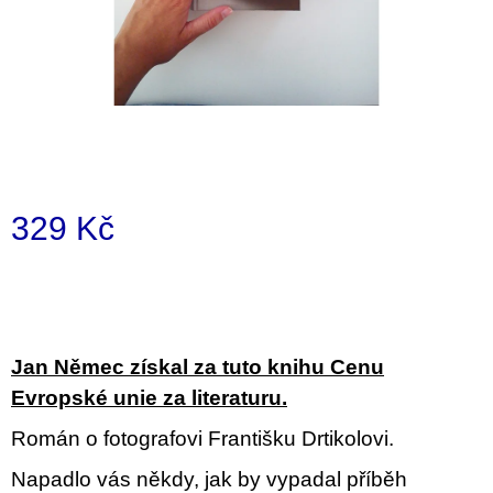
a
j
í
t
?
329 Kč
Měrná
HLEDAT
cena:
D
Jan Němec získal za tuto knihu Cenu
o
Evropské unie za literaturu.
p
o
Román o fotografovi Františku Drtikolovi.
r
u
Napadlo vás někdy, jak by vypadal příběh
č