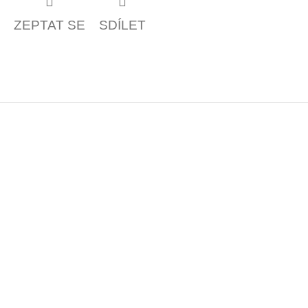
ZEPTAT SE
SDÍLET
Z
á
p
a
t
í