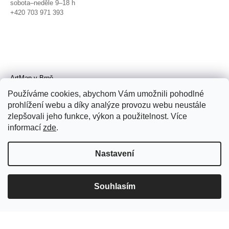
sobota–neděle 9–18 h
+420 703 971 393
ArtMap v Brně
Galerie TIC
Používáme cookies, abychom Vám umožnili pohodlné
Radnická 4, Brno
prohlížení webu a díky analýze provozu webu neustále
úterý–pátek 11–19 h
zlepšovali jeho funkce, výkon a použitelnost. Více
sobota 14–19 h
+420 702 152 298
informací
zde
.
Nastavení
Souhlasím
© 2026 ArtMap. Všechna práva
vyhrazena.
Upravit nastavení cookies