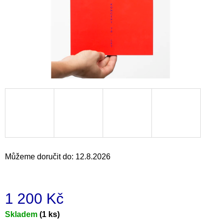
a
j
í
t
?
HLEDAT
Můžeme doručit do:
12.8.2026
D
o
p
o
1 200 Kč
r
u
Měrná
Skladem
(1 ks)
č