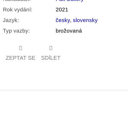
Rok vydání
:
2021
Jazyk
:
česky
,
slovensky
Typ vazby
:
brožovaná
ZEPTAT SE
SDÍLET
Z
á
p
a