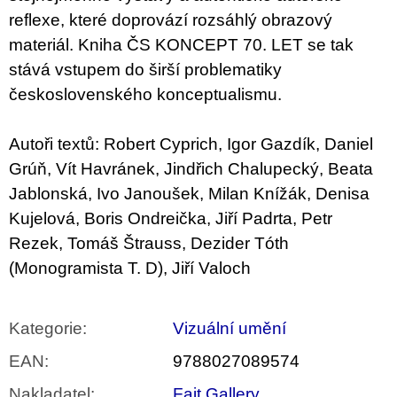
reflexe, které doprovází rozsáhlý obrazový
materiál. Kniha ČS KONCEPT 70. LET se tak
stává vstupem do širší problematiky
československého konceptualismu.
Autoři textů: Robert Cyprich, Igor Gazdík, Daniel
Grúň, Vít Havránek, Jindřich Chalupecký, Beata
Jablonská, Ivo Janoušek, Milan Knížák, Denisa
Kujelová, Boris Ondreička, Jiří Padrta, Petr
Rezek, Tomáš Štrauss, Dezider Tóth
(Monogramista T. D), Jiří Valoch
Kategorie
:
Vizuální umění
EAN
:
9788027089574
Nakladatel
:
Fait Gallery