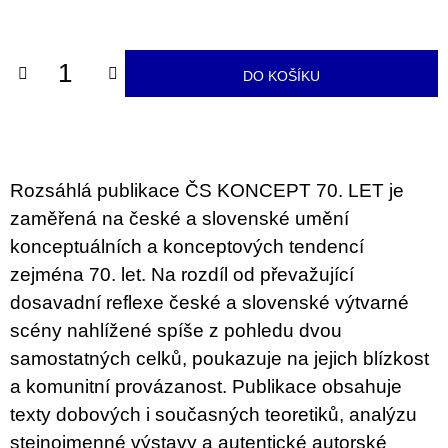
u
cena:
j
e
m
DO KOŠÍKU
e
VÝVAR
NEJEN
ROMSKÉ
RECEPTY
Rozsáhlá publikace ČS KONCEPT 70. LET je
PRO
SNESITELNĚJŠÍ
zaměřená na české a slovenské umění
KLIMA
konceptuálních a konceptových tendencí
300
zejména 70. let. Na rozdíl od převažující
Kč
Původně:
dosavadní reflexe české a slovenské výtvarné
350
Kč
scény nahlížené spíše z pohledu dvou
samostatných celků, poukazuje na jejich blízkost
a komunitní provázanost. Publikace obsahuje
texty dobových i současných teoretiků, analýzu
stejnojmenné výstavy a autentické autorské