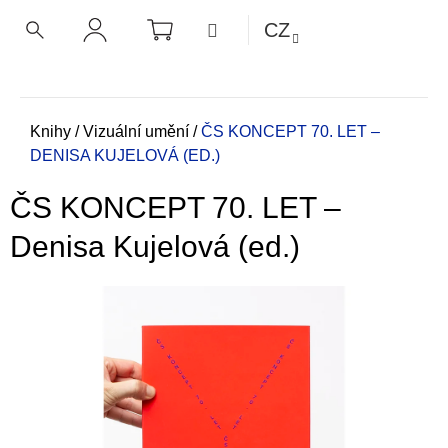
K
Přejít
NÁKUPNÍ
MENU
CZ
KOŠÍK
o
na
ZPĚT
ZPĚT
HLEDAT
PŘIHLÁŠENÍ
obsah
š
í
C
k
o
Domů
Knihy
/
Vizuální umění
/
ČS KONCEPT 70. LET –
DENISA KUJELOVÁ (ED.)
p
o
ČS KONCEPT 70. LET –
t
ř
Denisa Kujelová (ed.)
e
b
u
j
e
t
e
n