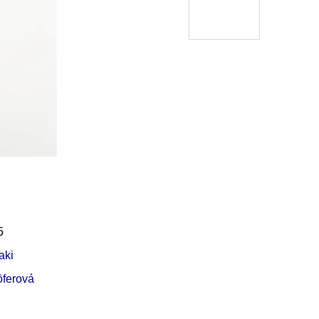
5
aki
öferová