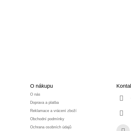
Z
á
p
a
t
í
O nákupu
Konta
O nás
Doprava a platba
Reklamace a vrácení zboží
Obchodní podmínky
Ochrana osobních údajů