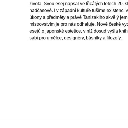
života. Svou esej napsal ve třicátých letech 20. sto
nadčasové. I v západní kultuře tušíme existenci 
úkony a předměty a právě Tanizakiho skvělý je
mistrovstvím je pro nás odhaluje. Nové české vy
esejů o japonské estetice, v níž dosud vyšla kn
sabi pro umělce, designéry, básníky a filozofy.