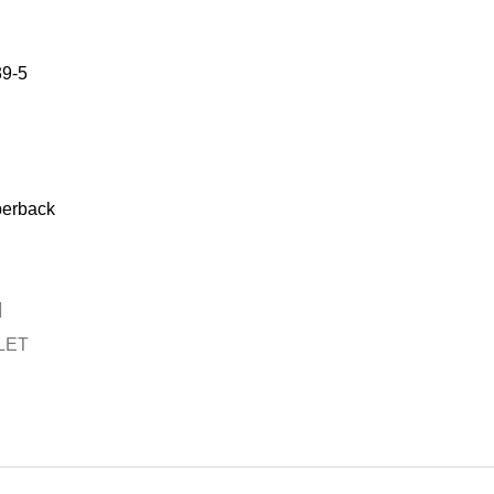
39-5
perback
LET