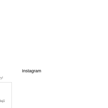
Instagram
vy!
dajů