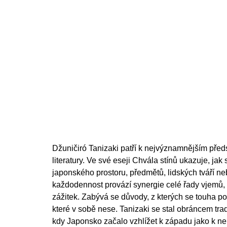
cena:
Džuničiró Tanizaki patří k nejvýznamnějším pře
literatury. Ve své eseji Chvála stínů ukazuje, jak 
japonského prostoru, předmětů, lidských tváří neb
každodennost provází synergie celé řady vjemů, č
zážitek. Zabývá se důvody, z kterých se touha po 
které v sobě nese. Tanizaki se stal obráncem trad
kdy Japonsko začalo vzhlížet k západu jako k n