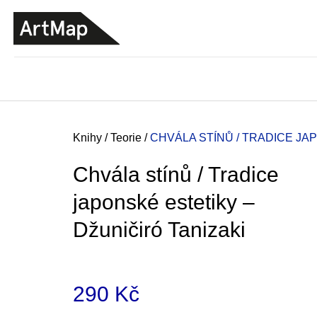
K
Přejít
o
na
ZPĚT
ZPĚT
DO
DO
obsah
š
OBCHODU
OBCHODU
í
k
Domů
Knihy
/
Teorie
/
CHVÁLA STÍNŮ / TRADICE JA
Chvála stínů / Tradice
japonské estetiky –
Džuničiró Tanizaki
290 Kč
JMÉNO
380 Kč
Měrná