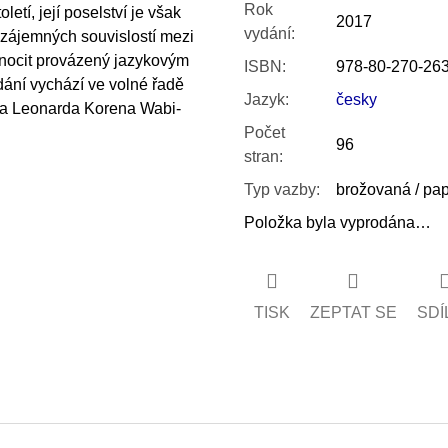
Rok
letí, její poselství je však
2017
vydání
:
vzájemných souvislostí mezi
mnocit provázený jazykovým
ISBN
:
978-80-270-26
dání vychází ve volné řadě
Jazyk
:
česky
iha Leonarda Korena Wabi-
Počet
96
stran
:
Typ vazby
:
brožovaná / pa
Položka byla vyprodána…
TISK
ZEPTAT SE
SDÍ