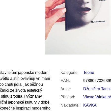
SNESITELNĚJŠÍ KLIMA
300 Kč
Původně:
350 Kč
dstavitelům japonské moderní
Kategorie
:
Teorie
světlo a stín ovlivňují vnímání
EAN
:
978802702639
o chutí jídla, jak běžnou
Autor
:
Džuničiró Taniz
inící ze života estetický
stínu zrodila, i významy,
Překlad
:
Vlasta Winkelh
iční japonské kultury v době,
Nakladatel
:
KAVKA
ekonečné inspiraci moderního