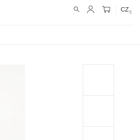
NÁKUPNÍ
CZ
KOŠÍK
HLEDAT
PŘIHLÁŠENÍ
UE