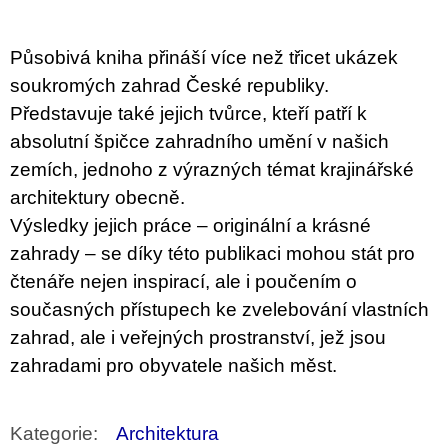
u
j
e
Působivá kniha přináší více než třicet ukázek
m
e
soukromých zahrad České republiky.
Představuje také jejich tvůrce, kteří patří k
BRUTAL
absolutní špičce zahradního umění v našich
PRAGUE
zemích, jednoho z výrazných témat krajinářské
165
Kč
architektury obecně.
Výsledky jejich práce – originální a krásné
zahrady – se díky této publikaci mohou stát pro
čtenáře nejen inspirací, ale i poučením o
současných přístupech ke zvelebování vlastních
zahrad, ale i veřejných prostranství, jež jsou
zahradami pro obyvatele našich měst.
Kategorie
:
Architektura