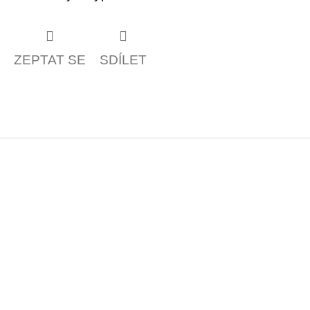
ZEPTAT SE
SDÍLET
Z
á
p
a
t
í