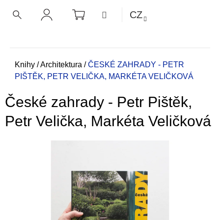
K
Přejít
NÁKUPNÍ
MENU
CZ
KOŠÍK
o
na
ZPĚT
ZPĚT
HLEDAT
PŘIHLÁŠENÍ
obsah
š
í
C
k
o
Domů
Knihy
/
Architektura
/
ČESKÉ ZAHRADY - PETR
PIŠTĚK, PETR VELIČKA, MARKÉTA VELIČKOVÁ
p
o
České zahrady - Petr Pištěk,
t
ř
Petr Velička, Markéta Veličková
e
b
u
j
e
t
e
n