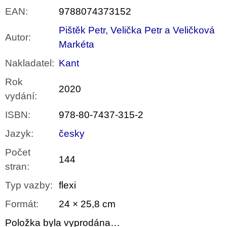
EAN
:
9788074373152
Pištěk Petr, Velička Petr a Veličková
Autor
:
Markéta
Nakladatel
:
Kant
Rok
2020
vydání
:
ISBN
:
978-80-7437-315-2
Jazyk
:
česky
Počet
144
stran
:
Typ vazby
:
flexi
Formát
:
24 × 25,8 cm
Položka byla vyprodána…