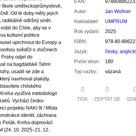
EAN
:
97880886223
ké škole uměleckoprůmyslové,
Autor
:
Jan Wollner
ečně. Od té doby měly jejich
, radikálně odlišný směr.
Nakladatel
:
UMPRUM
rátil do Chile, aby se v
Rok vydání
:
2025
a kulturní politice
ISBN
:
978-80-88622
 musel uprchnout do Evropy a
 tvorbou svědčil o zločinech
Jazyk
:
česky
,
anglick
 Prahy odjel do
Počet stran
:
180
val na bagdádské Tahrir
rahy, usadil se zde a
Typ vazby
:
vázaná
terý navrhoval plakáty.
stavitele chilského
Kniha využívá metodologii
TISK
ZEPTAT SE
SDÍ
ratrů. Vychází česko-
ci projektu NAKI III / Místa
nstrukce identit, záchrana
ek Polák. Kniha doprovází
 (24. 10. 2025–21. 12.