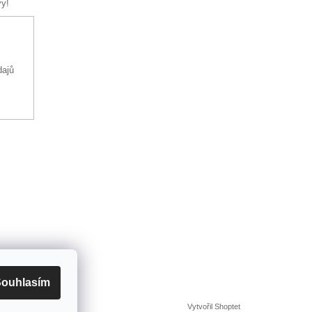
vy!
dajů
ouhlasím