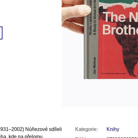
SNESITELNĚJŠ
300 Kč
Původně:
350 K
(1931–2002) Nú
ñezové sdíleli
Kategorie
:
Knihy
aha, kde na přelomu