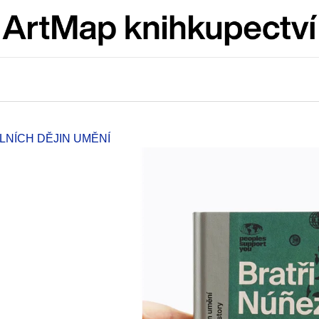
Co potřebujete najít?
HLEDAT
LNÍCH DĚJIN UMĚNÍ
Doporučujeme
JMÉNO
VÝVAR
NEJEN ROMSK
380 Kč