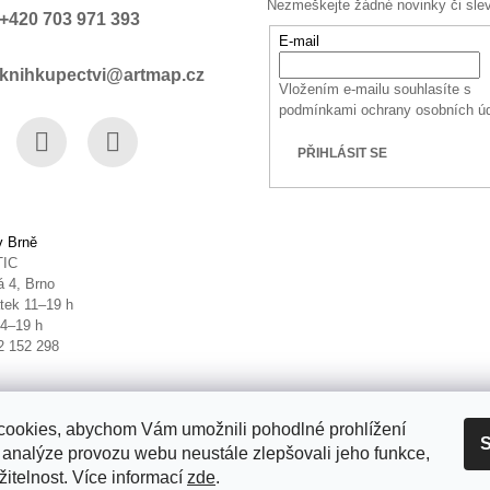
Nezmeškejte žádné novinky či sle
+420 703 971 393
E-mail
knihkupectvi@artmap.cz
Vložením e-mailu souhlasíte s
podmínkami ochrany osobních ú
PŘIHLÁSIT SE
book
Instagram
YouTube
v Brně
TIC
 4, Brno
tek 11–19 h
14–19 h
2 152 298
ookies, abychom Vám umožnili pohodlné prohlížení
S
 analýze provozu webu neustále zlepšovali jeho funkce,
itelnost. Více informací
zde
.
it nastavení cookies