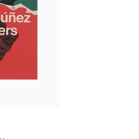
Í KLIMA
č