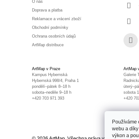
O nás
Doprava a platba
Reklamace a vrácení zboží
Obchodní podmínky
Ochrana osobních údajů
ArtMap distribuce
Face
ArtMap v Praze
ArtMap 
Kampus Hybernská
Galerie 
Hybernská 998/4, Praha 1
Radnická
pondělí–pátek 8–18 h
úterý–pá
sobota–neděle 9–18 h
sobota 
+420 703 971 393
+420 70
Používáme c
webu a díky
výkon a použ
© 2026 ArtMap. Všechna práva vyhrazena.
Uprav