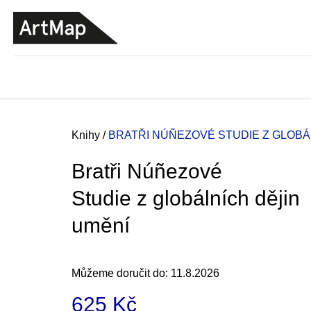
K
Přejít
o
na
ZPĚT
ZPĚT
DO
DO
obsah
š
OBCHODU
OBCHODU
í
k
Domů
Knihy
/
BRATŘI NÚÑEZOVÉ
STUDIE Z GLOBÁ
Bratři Núñezové
Studie z globálních dějin
umění
Můžeme doručit do:
11.8.2026
ARTMAT KRABIČKA
625 Kč
ARTMAT KRABIČKA