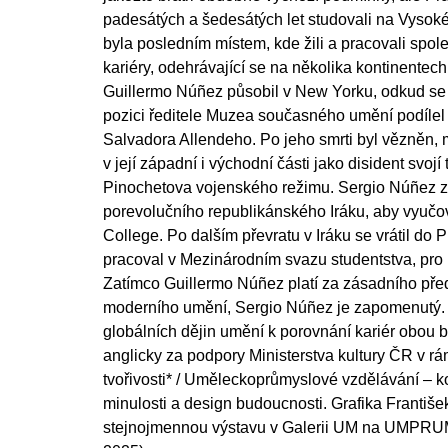
padesátých a šedesátých let studovali na Vyso
byla posledním místem, kde žili a pracovali spol
kariéry, odehrávající se na několika kontinentech
Guillermo Núñez působil v New Yorku, odkud se v
pozici ředitele Muzea současného umění podílel n
Salvadora Allendeho. Po jeho smrti byl vězněn,
v její západní i východní části jako disident svojí
Pinochetova vojenského režimu. Sergio Núñez z
porevolučního republikánského Iráku, aby vyučo
College. Po dalším převratu v Iráku se vrátil do P
pracoval v Mezinárodním svazu studentstva, pro k
Zatímco Guillermo Núñez platí za zásadního před
moderního umění, Sergio Núñez je zapomenutý. 
globálních dějin umění k porovnání kariér obou b
anglicky za podpory Ministerstva kultury ČR v rám
tvořivosti* / Uměleckoprůmyslové vzdělávání – ko
minulosti a design budoucnosti. Grafika Františ
stejnojmennou výstavu v Galerii UM na UMPRUM