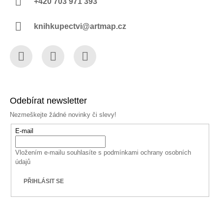
+420 703 971 393
knihkupectvi@artmap.cz
Facebook
Instagram
YouTube
Odebírat newsletter
Nezmeškejte žádné novinky či slevy!
E-mail
Vložením e-mailu souhlasíte s
podmínkami ochrany osobních
údajů
PŘIHLÁSIT SE