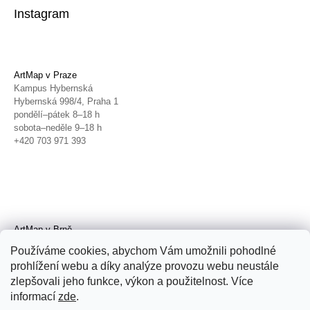
Instagram
ArtMap v Praze
Kampus Hybernská
Hybernská 998/4, Praha 1
pondělí–pátek 8–18 h
sobota–neděle 9–18 h
+420 703 971 393
ArtMap v Brně
Galerie TIC
Používáme cookies, abychom Vám umožnili pohodlné
Radnická 4, Brno
prohlížení webu a díky analýze provozu webu neustále
úterý–pátek 11–19 h
zlepšovali jeho funkce, výkon a použitelnost. Více
sobota 14–19 h
+420 702 152 298
informací
zde
.