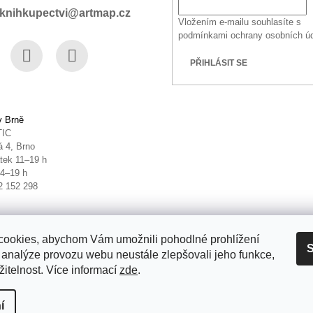
knihkupectvi@artmap.cz
Vložením e-mailu souhlasíte s
podmínkami ochrany osobních ú
PŘIHLÁSIT SE
book
Instagram
YouTube
v Brně
TIC
 4, Brno
tek 11–19 h
14–19 h
2 152 298
ookies, abychom Vám umožnili pohodlné prohlížení
S
 analýze provozu webu neustále zlepšovali jeho funkce,
itelnost. Více informací
zde
.
it nastavení cookies
í