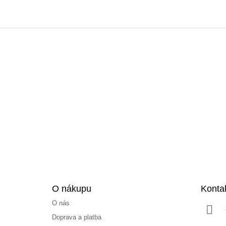
Z
á
p
a
t
í
O nákupu
Konta
O nás
Doprava a platba