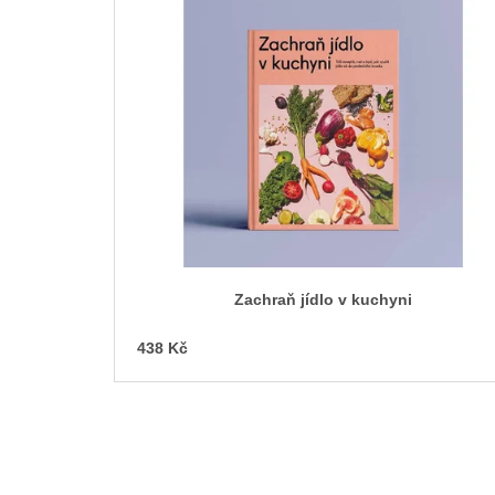
ý
p
i
s
p
r
o
d
u
k
t
Zachraň jídlo v kuchyni
ů
438 Kč