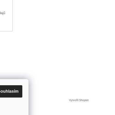
dajů
ouhlasím