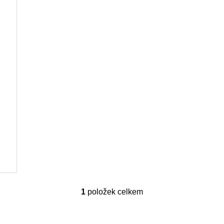
1
položek celkem
O
v
l