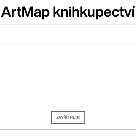
Co potřebujete najít?
HLEDAT
Doporučujeme
ZAVŘÍT FILTR
ARTMAT KRABIČKA
VÝVAR
ARTMAT KRABIČKA
NEJEN ROMSK