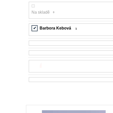
Na skladě
0
Barbora Kebová
1
V