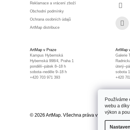
Reklamace a vrácení zboží
Obchodní podmínky
Ochrana osobních údajů
ArtMap distribuce
Face
ArtMap v Praze
ArtMap 
Kampus Hybernská
Galerie 
Hybernská 998/4, Praha 1
Radnická
pondělí–pátek 8–18 h
úterý–pá
sobota–neděle 9–18 h
sobota 
+420 703 971 393
+420 70
Používáme c
webu a díky
výkon a použ
© 2026 ArtMap. Všechna práva vyhrazena.
Uprav
Nastaven