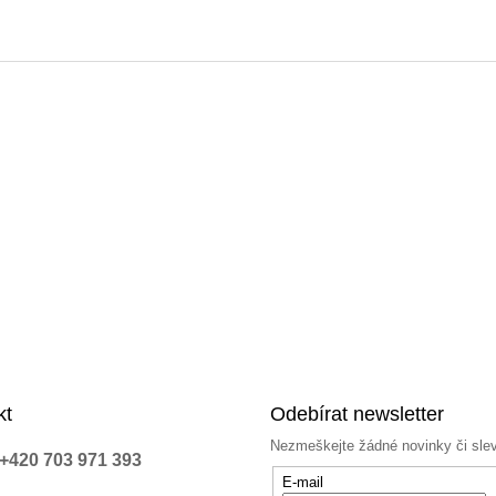
á
d
a
c
í
p
r
v
k
y
v
ý
p
i
s
u
kt
Odebírat newsletter
Nezmeškejte žádné novinky či sle
+420 703 971 393
E-mail