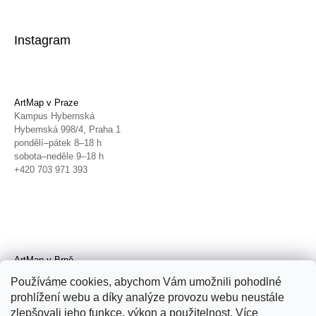
Instagram
ArtMap v Praze
Kampus Hybernská
Hybernská 998/4, Praha 1
pondělí–pátek 8–18 h
sobota–neděle 9–18 h
+420 703 971 393
ArtMap v Brně
Galerie TIC
Používáme cookies, abychom Vám umožnili pohodlné
Radnická 4, Brno
prohlížení webu a díky analýze provozu webu neustále
úterý–pátek 11–19 h
zlepšovali jeho funkce, výkon a použitelnost. Více
sobota 14–19 h