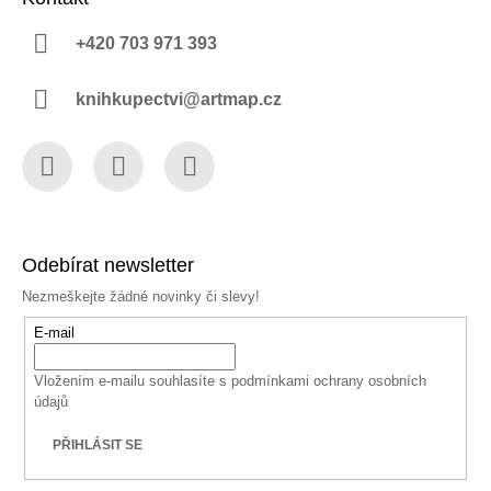
+420 703 971 393
knihkupectvi@artmap.cz
Facebook
Instagram
YouTube
Odebírat newsletter
Nezmeškejte žádné novinky či slevy!
E-mail
Vložením e-mailu souhlasíte s
podmínkami ochrany osobních
údajů
PŘIHLÁSIT SE