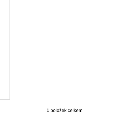
1
položek celkem
O
v
l