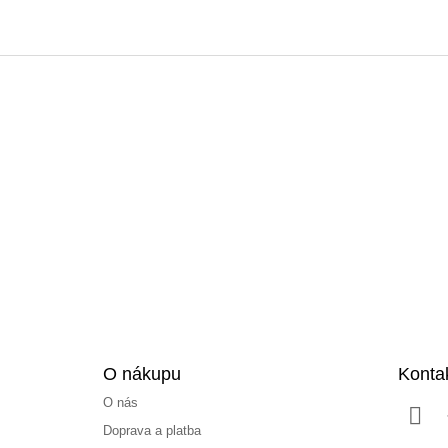
Z
á
p
a
t
í
O nákupu
Konta
O nás
Doprava a platba