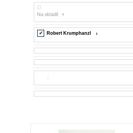
200 Kč
Na skladě
0
Robert Krumphanzl
1
V