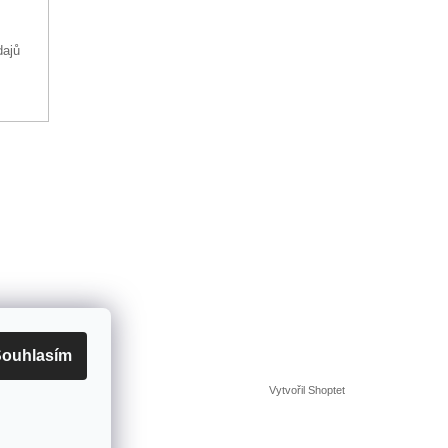
dajů
ouhlasím