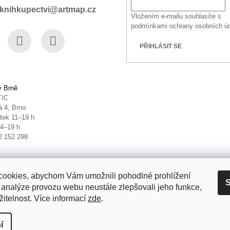
knihkupectvi@artmap.cz
Vložením e-mailu souhlasíte s
podmínkami ochrany osobních ú
PŘIHLÁSIT SE
book
Instagram
YouTube
v Brně
TIC
 4, Brno
tek 11–19 h
14–19 h
2 152 298
ookies, abychom Vám umožnili pohodlné prohlížení
S
 analýze provozu webu neustále zlepšovali jeho funkce,
itelnost. Více informací
zde
.
it nastavení cookies
í