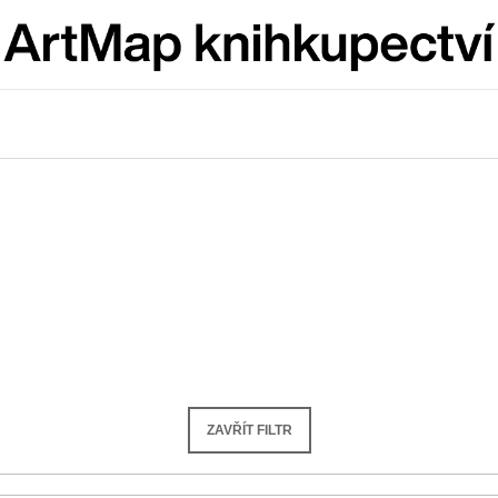
Co potřebujete najít?
HLEDAT
Doporučujeme
ZAVŘÍT FILTR
JMÉNO
VÝVAR
NEJEN ROMSK
380 Kč