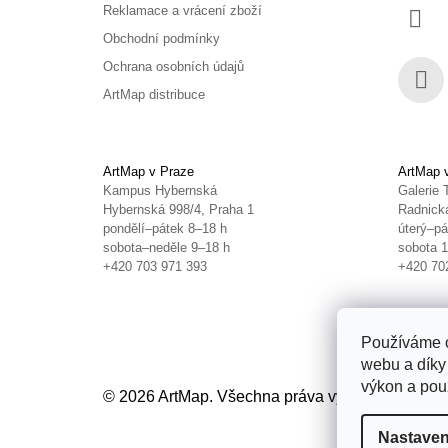
Reklamace a vrácení zboží
Obchodní podmínky
Ochrana osobních údajů
ArtMap distribuce
Face
ArtMap v Praze
ArtMap 
Kampus Hybernská
Galerie 
Hybernská 998/4, Praha 1
Radnická
pondělí–pátek 8–18 h
úterý–pá
sobota–neděle 9–18 h
sobota 
+420 703 971 393
+420 70
Používáme c
webu a díky
výkon a použ
© 2026 ArtMap. Všechna práva vyhrazena.
Uprav
Nastaven