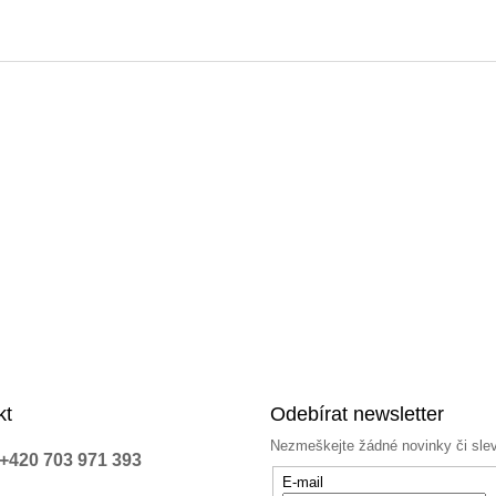
á
d
a
c
í
p
r
v
k
y
v
ý
p
i
s
u
kt
Odebírat newsletter
Nezmeškejte žádné novinky či sle
+420 703 971 393
E-mail