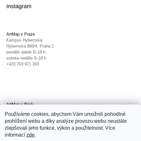
Instagram
ArtMap v Praze
Kampus Hybernská
Hybernská 998/4, Praha 1
pondělí–pátek 8–18 h
sobota–neděle 9–18 h
+420 703 971 393
ArtMap v Brně
Galerie TIC
Používáme cookies, abychom Vám umožnili pohodlné
Radnická 4, Brno
prohlížení webu a díky analýze provozu webu neustále
úterý–pátek 11–19 h
zlepšovali jeho funkce, výkon a použitelnost. Více
sobota 14–19 h
+420 702 152 298
informací
zde
.