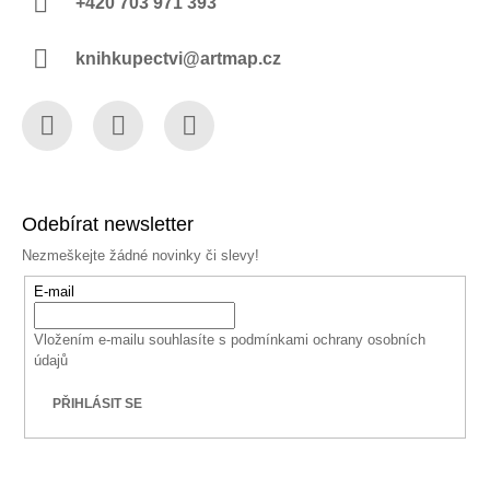
+420 703 971 393
knihkupectvi@artmap.cz
Facebook
Instagram
YouTube
Odebírat newsletter
Nezmeškejte žádné novinky či slevy!
E-mail
Vložením e-mailu souhlasíte s
podmínkami ochrany osobních
údajů
PŘIHLÁSIT SE