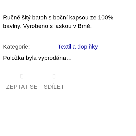
u
j
e
Ručně šitý batoh s boční kapsou ze 100%
m
e
bavlny. Vyrobeno s láskou v Brně.
TEORIE
FIKCE
Kategorie
:
Textil a doplňky
JAKO
ODNOSNÉ
Položka byla vyprodána…
TAŠKY
100
Kč
ZEPTAT SE
SDÍLET