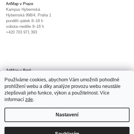
ArtMap v Praze
Kampus Hybernská
Hybernská 998/4, Praha 1
pondělí–pátek 8–18 h
sobota–neděle 9–18 h
+420 703 971 393
ArtMap v Brně
Galerie TIC
Používáme cookies, abychom Vám umožnili pohodlné
Radnická 4, Brno
prohlížení webu a díky analýze provozu webu neustále
úterý–pátek 11–19 h
zlepšovali jeho funkce, výkon a použitelnost. Více
sobota 14–19 h
+420 702 152 298
informací
zde
.
Nastavení
Souhlasím