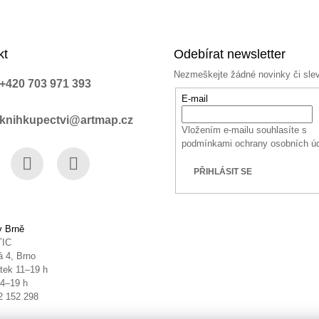
kt
Odebírat newsletter
Nezmeškejte žádné novinky či sle
+420 703 971 393
E-mail
knihkupectvi@artmap.cz
Vložením e-mailu souhlasíte s
podmínkami ochrany osobních ú
PŘIHLÁSIT SE
book
Instagram
YouTube
v Brně
TIC
 4, Brno
tek 11–19 h
14–19 h
2 152 298