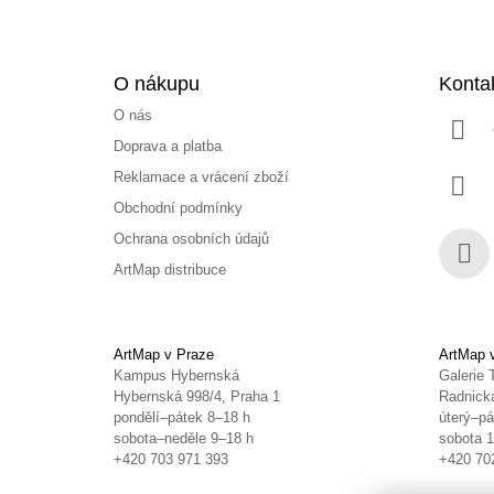
O nákupu
Konta
O nás
Doprava a platba
Reklamace a vrácení zboží
Obchodní podmínky
Ochrana osobních údajů
ArtMap distribuce
Face
ArtMap v Praze
ArtMap 
Kampus Hybernská
Galerie 
Hybernská 998/4, Praha 1
Radnická
pondělí–pátek 8–18 h
úterý–pá
sobota–neděle 9–18 h
sobota 
+420 703 971 393
+420 70