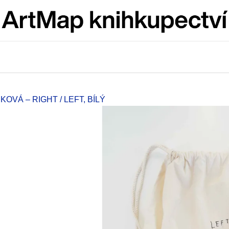
Co potřebujete najít?
HLEDAT
OVÁ – RIGHT / LEFT, BÍLÝ
Doporučujeme
VÝVAR
BRUTAL PRAG
NEJEN ROMSKÉ RECEPTY PRO
165 Kč