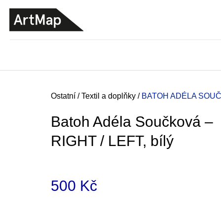
K
Přejít
o
na
ZPĚT
ZPĚT
DO
DO
obsah
š
OBCHODU
OBCHODU
í
k
Domů
Ostatní
/
Textil a doplňky
/
BATOH ADÉLA SOUČK
Batoh Adéla Součková –
RIGHT / LEFT, bílý
500 Kč
Měrná
JMÉNO
cena:
380 Kč