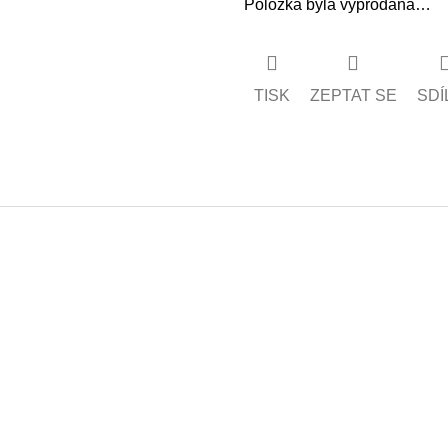
Položka byla vyprodána…
TISK
ZEPTAT SE
SDÍ