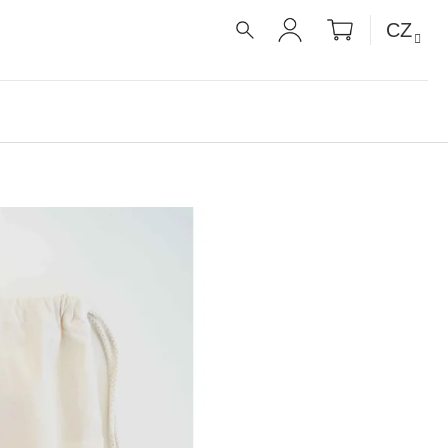
NÁKUPNÍ
CZ
KOŠÍK
HLEDAT
PŘIHLÁŠENÍ
UE