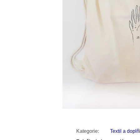
SNESITELNĚJŠÍ KLIMA
300 Kč
Původně:
350 Kč
Kategorie
:
Textil a dopl