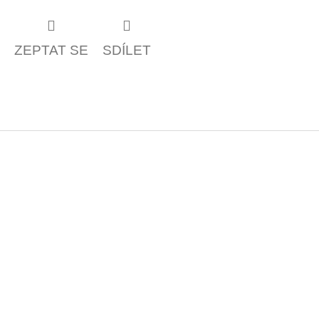
ZEPTAT SE
SDÍLET
Z
á
p
a
t
í