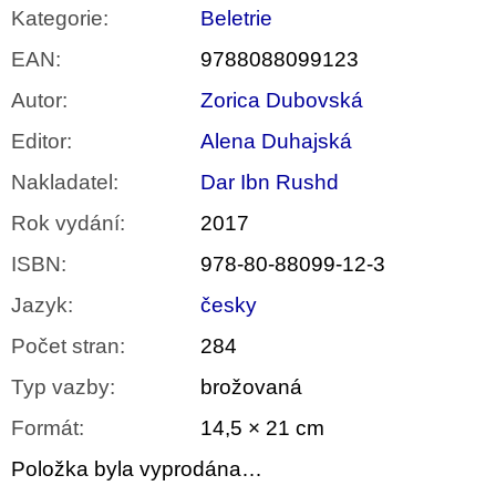
Kategorie
:
Beletrie
EAN
:
9788088099123
Autor
:
Zorica Dubovská
Editor
:
Alena Duhajská
Nakladatel
:
Dar Ibn Rushd
Rok vydání
:
2017
ISBN
:
978-80-88099-12-3
Jazyk
:
česky
Počet stran
:
284
Typ vazby
:
brožovaná
Formát
:
14,5 × 21 cm
Položka byla vyprodána…