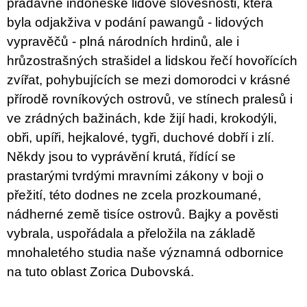
pradávné indonéské lidové slovesnosti, která
u
j
byla odjakživa v podání pawangů - lidových
e
vypravěčů - plná národních hrdinů, ale i
m
e
hrůzostrašných strašidel a lidskou řečí hovořících
zvířat, pohybujících se mezi domorodci v krásné
BRUTAL
přírodě rovníkových ostrovů, ve stínech pralesů i
PRAGUE
ve zrádných bažinách, kde žijí hadi, krokodýli,
165
Kč
obři, upíři, hejkalové, tygři, duchové dobří i zlí.
Někdy jsou to vyprávění krutá, řídící se
prastarými tvrdými mravními zákony v boji o
přežití, této dodnes ne zcela prozkoumané,
nádherné země tisíce ostrovů. Bajky a pověsti
vybrala, uspořádala a přeložila na základě
mnohaletého studia naše významná odbornice
na tuto oblast Zorica Dubovská.