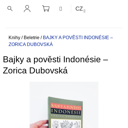
K
Přejít
NÁKUPNÍ
MENU
CZ
KOŠÍK
o
na
ZPĚT
ZPĚT
HLEDAT
PŘIHLÁŠENÍ
obsah
š
í
C
k
o
Domů
Knihy
/
Beletrie
/
BAJKY A POVĚSTI INDONÉSIE –
ZORICA DUBOVSKÁ
p
o
Bajky a pověsti Indonésie –
t
ř
Zorica Dubovská
e
b
u
j
e
t
e
n