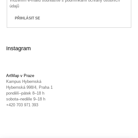
Vložením e-mailu souhlasíte s
podmínkami ochrany osobních
údajů
PŘIHLÁSIT SE
Instagram
ArtMap v Praze
Kampus Hybernská
Hybernská 998/4, Praha 1
pondělí–pátek 8–18 h
sobota–neděle 9–18 h
+420 703 971 393