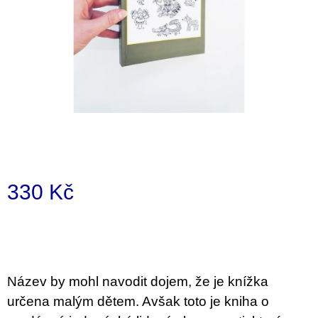
a
j
í
t
?
HLEDAT
330 Kč
Měrná
D
cena:
o
p
o
Název by mohl navodit dojem, že je knížka
r
u
určena malým dětem. Avšak toto je kniha o
č