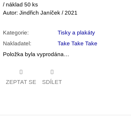
u
/ náklad 50 ks
j
Autor: Jindřich Janíček / 2021
e
m
e
Kategorie
:
Tisky a plakáty
JMÉNO
Nakladatel
:
Take Take Take
380
Kč
Položka byla vyprodána…
ZEPTAT SE
SDÍLET
Z