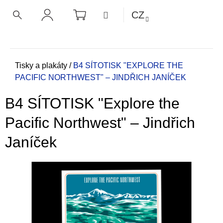
K
Přejít
NÁKUPNÍ
MENU
CZ
KOŠÍK
o
na
ZPĚT
ZPĚT
HLEDAT
PŘIHLÁŠENÍ
obsah
š
í
C
k
o
Domů
Tisky a plakáty
/
B4 SÍTOTISK "EXPLORE THE
PACIFIC NORTHWEST" – JINDŘICH JANÍČEK
p
o
B4 SÍTOTISK "Explore the
t
ř
Pacific Northwest" – Jindřich
e
Janíček
b
u
j
e
t
e
n