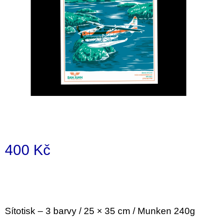
a
j
í
t
?
HLEDAT
400 Kč
D
Měrná
o
p
cena:
o
r
u
Sítotisk – 3 barvy / 25 × 35 cm / Munken 240g
č