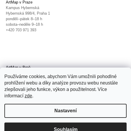
ArtMap v Praze
Kampus Hybernská
Hybernská 998/4, Praha 1
pondělí–pátek 8–18 h
sobota–neděle 9–18 h
+420 703 971 393
ArtMap v Brně
Galerie TIC
Používáme cookies, abychom Vám umožnili pohodlné
Radnická 4, Brno
prohlížení webu a díky analýze provozu webu neustále
úterý–pátek 11–19 h
zlepšovali jeho funkce, výkon a použitelnost. Více
sobota 14–19 h
+420 702 152 298
informací
zde
.
Nastavení
Souhlasím