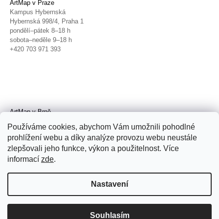
ArtMap v Praze
Kampus Hybernská
Hybernská 998/4, Praha 1
pondělí–pátek 8–18 h
sobota–neděle 9–18 h
+420 703 971 393
ArtMap v Brně
Galerie TIC
Používáme cookies, abychom Vám umožnili pohodlné
Radnická 4, Brno
prohlížení webu a díky analýze provozu webu neustále
úterý–pátek 11–19 h
zlepšovali jeho funkce, výkon a použitelnost. Více
sobota 14–19 h
+420 702 152 298
informací
zde
.
Nastavení
Souhlasím