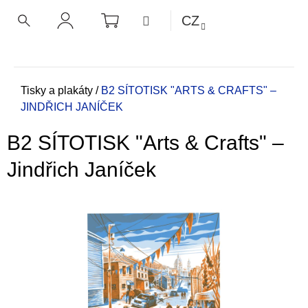
K
Přejít
NÁKUPNÍ
MENU
CZ
KOŠÍK
o
na
ZPĚT
ZPĚT
HLEDAT
PŘIHLÁŠENÍ
obsah
š
í
C
k
o
Domů
Tisky a plakáty
/
B2 SÍTOTISK "ARTS & CRAFTS" –
JINDŘICH JANÍČEK
p
o
B2 SÍTOTISK "Arts & Crafts" –
t
ř
Jindřich Janíček
e
b
u
j
e
t
e
n