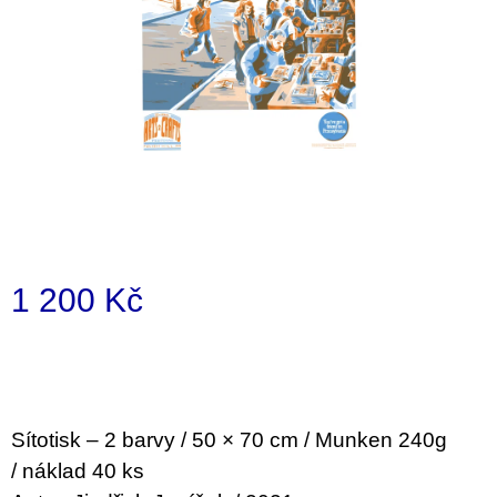
a
j
í
t
?
HLEDAT
1 200 Kč
Měrná
D
cena:
o
p
o
Sítotisk – 2 barvy / 50 × 70 cm / Munken 240g
r
u
/ náklad 40 ks
č