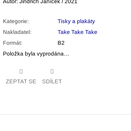
Autor: Jindřich Janíček / 2021
u
j
e
m
Kategorie
:
Tisky a plakáty
e
Nakladatel
:
Take Take Take
ARTMAT
Formát
:
B2
KRABIČKA
ARTMAT
KRABIČKA
Položka byla vyprodána…
200
Kč
ZEPTAT SE
SDÍLET
Z