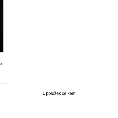
or
1
položek celkem
O
v
l
á
d