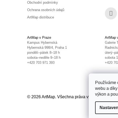
Obchodní podmínky
Ochrana osobních údajů
ArtMap distribuce
Face
ArtMap v Praze
ArtMap 
Kampus Hybernská
Galerie 
Hybernská 998/4, Praha 1
Radnická
pondělí–pátek 8–18 h
úterý–pá
sobota–neděle 9–18 h
sobota 
+420 703 971 393
+420 70
Používáme c
webu a díky
výkon a použ
© 2026 ArtMap. Všechna práva vyhrazena.
Uprav
Nastaven