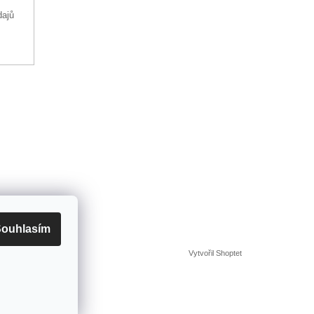
dajů
ouhlasím