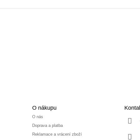
Z
á
p
a
t
í
O nákupu
Konta
O nás
Doprava a platba
Reklamace a vrácení zboží