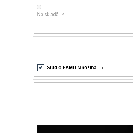
200 Kč
Na skladě
0
Studio FAMU|Množina
1
V
ý