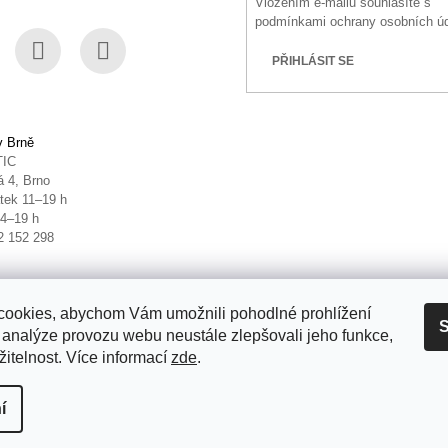
Vložením e-mailu souhlasíte s
podmínkami ochrany osobních ú
PŘIHLÁSIT SE
book
Instagram
YouTube
v Brně
TIC
 4, Brno
tek 11–19 h
14–19 h
2 152 298
ookies, abychom Vám umožnili pohodlné prohlížení
S
 analýze provozu webu neustále zlepšovali jeho funkce,
itelnost. Více informací
zde
.
it nastavení cookies
í