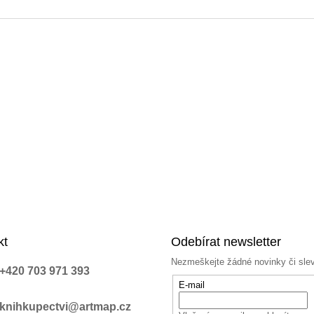
a
c
í
p
r
v
k
y
v
ý
p
i
s
u
kt
Odebírat newsletter
Nezmeškejte žádné novinky či sle
+420 703 971 393
E-mail
knihkupectvi@artmap.cz