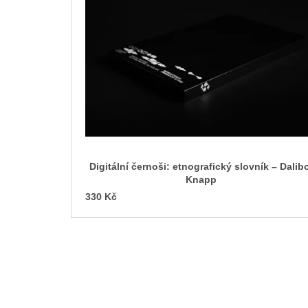
p
i
s
p
r
o
d
u
k
t
Digitální černoši: etnografický slovník – Dalib
ů
Knapp
330 Kč