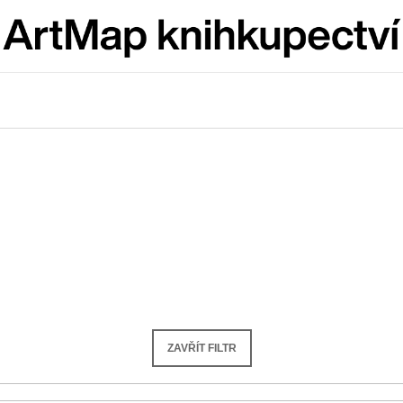
Co potřebujete najít?
HLEDAT
Doporučujeme
ZAVŘÍT FILTR
JMÉNO
VÝVAR
NEJEN ROMSK
380 Kč