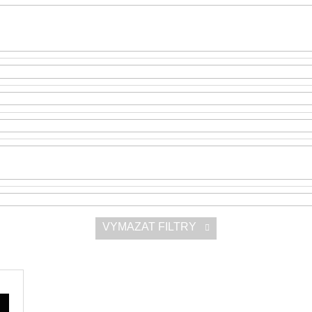
SNESITELNĚJŠ
300 Kč
Původně:
350 K
VYMAZAT FILTRY